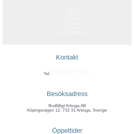
Konto
Om oss
Topplistan
Nyheter
Köpvillkor
Integritetspolicy
Kontakt
info@grossistfynd.se
Tel:
+46 (0)589 61 10 01
Besöksadress
BraBilligt Arboga AB
Köpingsvägen 12, 732 31 Arboga, Sverige
Öppettider