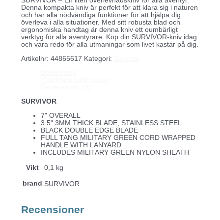
SURVIVOR – En liten överlevnadskniv för alla äventyr.
Denna kompakta kniv är perfekt för att klara sig i naturen
och har alla nödvändiga funktioner för att hjälpa dig
överleva i alla situationer. Med sitt robusta blad och
ergonomiska handtag är denna kniv ett oumbärligt
verktyg för alla äventyrare. Köp din SURVIVOR-kniv idag
och vara redo för alla utmaningar som livet kastar på dig.
Artikelnr:
44865617
Kategori:
Survivor
Beskrivning
Ytterligare information
Recensioner (0)
SURVIVOR
7" OVERALL
3.5" 3MM THICK BLADE, STAINLESS STEEL
BLACK DOUBLE EDGE BLADE
FULL TANG MILITARY GREEN CORD WRAPPED
HANDLE WITH LANYARD
INCLUDES MILITARY GREEN NYLON SHEATH
Vikt
0,1 kg
brand
SURVIVOR
Recensioner