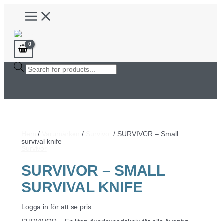
Hoppa
Main
till
Menu
innehåll
Products
search
Hem
/
Varumärken
/
Survivor
/ SURVIVOR – Small
survival knife
Survivor
SURVIVOR – SMALL
SURVIVAL KNIFE
Logga in för att se pris