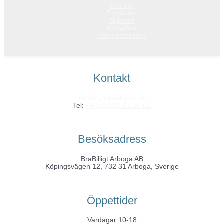
Om oss
Topplistan
Nyheter
Köpvillkor
Integritetspolicy
Kontakt
info@grossistfynd.se
Tel:
+46 (0)589 61 10 01
Besöksadress
BraBilligt Arboga AB
Köpingsvägen 12, 732 31 Arboga, Sverige
Öppettider
Vardagar 10-18