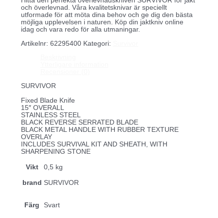
Hitta den perfekta överlevnadskniven SURVIVOR för jakt
och överlevnad. Våra kvalitetsknivar är speciellt
utformade för att möta dina behov och ge dig den bästa
möjliga upplevelsen i naturen. Köp din jaktkniv online
idag och vara redo för alla utmaningar.
Artikelnr:
62295400
Kategori:
Survivor
Beskrivning
Ytterligare information
Recensioner (0)
SURVIVOR
Fixed Blade Knife
15″ OVERALL
STAINLESS STEEL
BLACK REVERSE SERRATED BLADE
BLACK METAL HANDLE WITH RUBBER TEXTURE
OVERLAY
INCLUDES SURVIVAL KIT AND SHEATH, WITH
SHARPENING STONE
Vikt
0,5 kg
brand
SURVIVOR
Färg
Svart