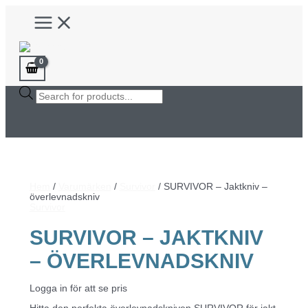
Hoppa
Main
till
Menu
innehåll
Products
search
Hem
/
Varumärken
/
Survivor
/ SURVIVOR – Jaktkniv –
överlevnadskniv
Survivor
SURVIVOR – JAKTKNIV
– ÖVERLEVNADSKNIV
Logga in för att se pris