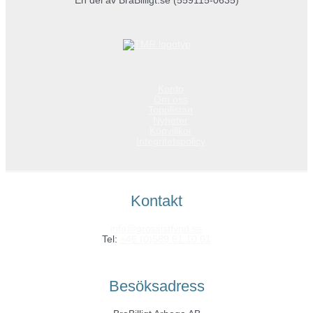
En del av BraBilligt.se (559115-0635)
Konto
Om oss
Topplistan
Nyheter
Köpvillkor
Integritetspolicy
Kontakt
info@grossistfynd.se
Tel:
+46 (0)589 61 10 01
Besöksadress