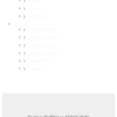
Ten Ryu
USMC
BladesUSA
Z-Hunter
Z-Hunter fällknivar
Z-Hunter Kastknivar
Z-Hunter Knivar
Z-Hunter Machetes
Z-Hunter Svärd
Z-Hunter Yxor