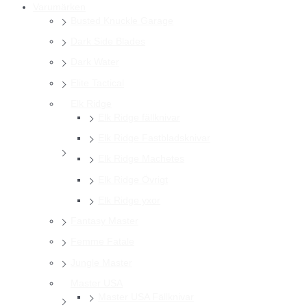
Varumärken
Busted Knuckle Garage
Dark Side Blades
Dark Water
Elite Tactical
Elk Ridge
Elk Ridge fällknivar
Elk Ridge Fastbladsknivar
Elk Ridge Machetes
Elk Ridge Övrigt
Elk Ridge yxor
Fantasy Master
Femme Fatale
Jungle Master
Master USA
Master USA Fällknivar