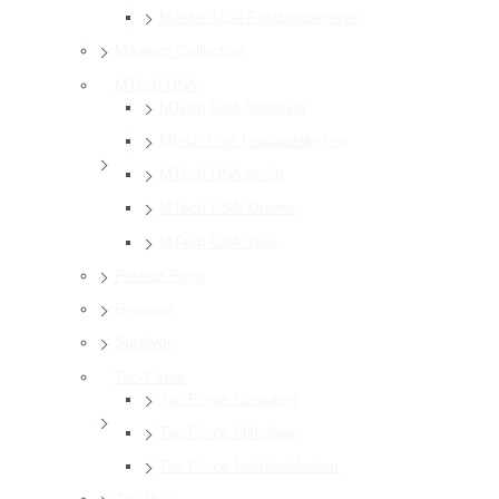
Master USA Fastbladsknivar
Masters Collection
MTech USA
MTech USA fällknivar
Mtech USA fastbladsknivar
MTech USA övrigt
MTech USA Xtreme
MTech USA Yxor
Perfect Point
Ryumon
Survivor
Tac-Force
Tac Force Evolution
Tac Force fällknivar
Tac Force fastbladsknivar