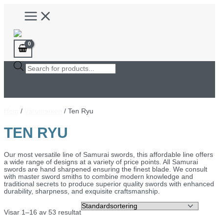
Hoppa
Main
till
Menu
innehåll
Products
search
Hem
/
Varumärken
/ Ten Ryu
TEN RYU
Our most versatile line of Samurai swords, this affordable line offers
a wide range of designs at a variety of price points. All Samurai
swords are hand sharpened ensuring the finest blade. We consult
with master sword smiths to combine modern knowledge and
traditional secrets to produce superior quality swords with enhanced
durability, sharpness, and exquisite craftsmanship.
Visar 1–16 av 53 resultat