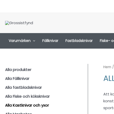
Hoppa
till
innehåll
Varumärken
Fällknivar
Fastbladsknivar
Fiske- 
Hem
/
Alla produkter
AL
Alla Fällknivar
Alla fastbladsknivar
Att k
Alla Fiske och köksknivar
konst
Alla Kastknivar och yxor
sporta