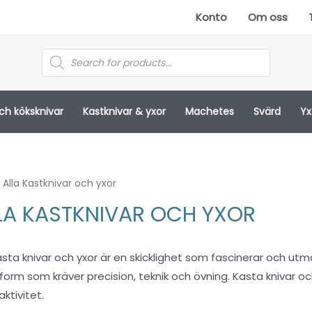
Konto
Om oss
Products
search
och köksknivar
Kastknivar & yxor
Machetes
Svärd
Yx
 Alla Kastknivar och yxor
LA KASTKNIVAR OCH YXOR
asta knivar och yxor är en skicklighet som fascinerar och ut
form som kräver precision, teknik och övning. Kasta knivar 
ktivitet.