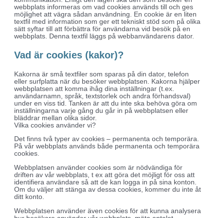
webbplats informeras om vad cookies används till och ges
möjlighet att vägra sådan användning. En cookie är en liten
textfil med information som ger ett tekniskt stöd som på olika
sätt syftar till att förbättra för användarna vid besök på en
webbplats. Denna textfil läggs på webbanvändarens dator.
Vad är cookies (kakor)?
Kakorna är små textfiler som sparas på din dator, telefon
eller surfplatta när du besöker webbplatsen. Kakorna hjälper
webbplatsen att komma ihåg dina inställningar (t.ex.
användarnamn, språk, textstorlek och andra förhandsval)
under en viss tid. Tanken är att du inte ska behöva göra om
inställningarna varje gång du går in på webbplatsen eller
bläddrar mellan olika sidor.
Vilka cookies använder vi?
Det finns två typer av cookies – permanenta och temporära.
På vår webbplats används både permanenta och temporära
cookies.
Webbplatsen använder cookies som är nödvändiga för
driften av vår webbplats, t ex att göra det möjligt för oss att
identifiera användare så att de kan logga in på sina konton.
Om du väljer att stänga av dessa cookies, kommer du inte åt
ditt konto.
Webbplatsen använder även cookies för att kunna analysera