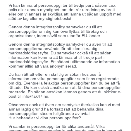
Vi kan lämna ut personuppgifter till tredje part, såsom t.ex.
polis eller annan myndighet, om det rör utredning av brott
eller om vi annars är skyldiga att lämna ut sådan uppgift med
stöd av lag eller myndighetsbeslut.
Genom denna integritetspolicy samtycker du till att
personuppgifter om dig kan överflyttas till företag och
organisationer, inom såväl som utanför EU-länder.
Genom denna integritetspolicy samtycker du även till att
personuppgifterna används för att identifiera dig i
marknadsföringssyfte. Du samtycker också till att sådan
information kan komma att lämnas ut till tredje part i
marknadsföringssyfte. Ett sådant utlämnande av information
kommer alltid att vara anonymiserad.
Du har rätt att efter en skriftlig ansökan hos oss få
information om vilka personuppgifter som finns registrerade
om dig. Eventuella felaktiga personuppgifter kan du be att få
rättade. Du kan också ansöka om att få dina personuppgifter
raderade. En sådan ansökan lämnas genom att du skickar e-
post till info@ak47.nu.
Observera dock att även om samtycke återkallas kan vi med
annan laglig grund ha fortsatt rätt att behandla dina
personuppgifter, såsom fullgörande av avtal.
Hur behandlar vi dina personuppgifter?
Vi samlar in personuppgifter för olika ändamål. Vilka
personuppgifter som samlas in och hur de samlas in beror på