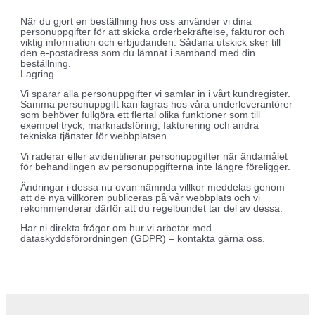
När du gjort en beställning hos oss använder vi dina
personuppgifter för att skicka orderbekräftelse, fakturor och
viktig information och erbjudanden. Sådana utskick sker till
den e-postadress som du lämnat i samband med din
beställning.
Lagring
Vi sparar alla personuppgifter vi samlar in i vårt kundregister.
Samma personuppgift kan lagras hos våra underleverantörer
som behöver fullgöra ett flertal olika funktioner som till
exempel tryck, marknadsföring, fakturering och andra
tekniska tjänster för webbplatsen.
Vi raderar eller avidentifierar personuppgifter när ändamålet
för behandlingen av personuppgifterna inte längre föreligger.
Ändringar i dessa nu ovan nämnda villkor meddelas genom
att de nya villkoren publiceras på vår webbplats och vi
rekommenderar därför att du regelbundet tar del av dessa.
Har ni direkta frågor om hur vi arbetar med
dataskyddsförordningen (GDPR) – kontakta gärna oss.