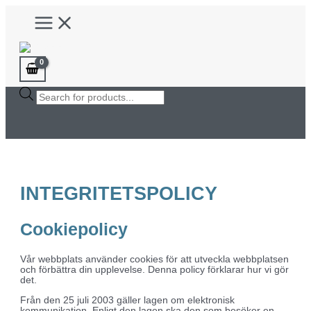
Hoppa
Main
till
Menu
innehåll
Products
search
INTEGRITETSPOLICY
Cookiepolicy
Vår webbplats använder cookies för att utveckla webbplatsen
och förbättra din upplevelse. Denna policy förklarar hur vi gör
det.
Från den 25 juli 2003 gäller lagen om elektronisk
kommunikation. Enligt den lagen ska den som besöker en