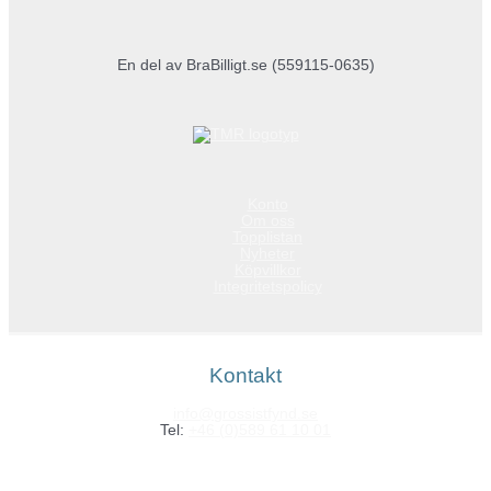
En del av BraBilligt.se (559115-0635)
Konto
Om oss
Topplistan
Nyheter
Köpvillkor
Integritetspolicy
Kontakt
info@grossistfynd.se
Tel:
+46 (0)589 61 10 01