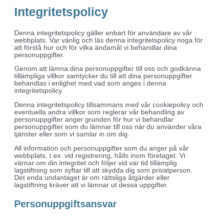
Integritetspolicy
Denna integritetspolicy gäller enbart för användare av vår
webbplats. Var vänlig och läs denna integritetspolicy noga för
att förstå hur och för vilka ändamål vi behandlar dina
personuppgifter.
Genom att lämna dina personuppgifter till oss och godkänna
tillämpliga villkor samtycker du till att dina personuppgifter
behandlas i enlighet med vad som anges i denna
integritetspolicy.
Denna integritetspolicy tillsammans med vår cookiepolicy och
eventuella andra villkor som reglerar vår behandling av
personuppgifter anger grunden för hur vi behandlar
personuppgifter som du lämnar till oss när du använder våra
tjänster eller som vi samlar in om dig.
All information och personuppgifter som du anger på vår
webbplats, t.ex. vid registrering, hålls inom företaget. Vi
värnar om din integritet och följer vid var tid tillämplig
lagstiftning som syftar till att skydda dig som privatperson.
Det enda undantaget är om rättsliga åtgärder eller
lagstiftning kräver att vi lämnar ut dessa uppgifter.
Personuppgiftsansvar