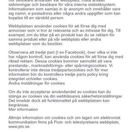
hur besökare använder vår webbplats, mäta antalet
sidvisningar och besökare för våra interna statistiksystem.
Informationen som samlas in är anonym och innehåller vare
sig namn, e-postadress eller några andra uppgifter som kan
kopplas till en särskild person.
Webbplatsen använder cookies för att förse dig med
annonser som vi tror är relevanta och av intresse för dig. Till
exempel, om du tittar på en produkt kan du se reklam för
samma produkt eller på vår webbplats eller andra
webbplatser som du besöker.
Observera att tredje part (t ex Facebook), över vilka vi inte
har någon kontroll, kan använda cookies för att förse dig med
riktad reklam. Dessa cookies kommer sannolikt att vara
prestanda-, marknadsförings- eller spårningscookies. Vi
kontrollerar inte dessa tredjepartscookies och för mer
information bör du kontrollera tredje parts policy kring
integritet och/eller cookies.
Ändra inställningar för cookies
Om du inte accepterar användandet av cookies kan du
stänga av cookies via din webbläsares säkerhetsinställningar.
Det innebär dock att funktionalitet på webbplatsen kan
begränsas.
Mer information
Allmän information om cookies och om lagen om elektronisk
kommunikation finns på Post- och telestyrelsens webbplats,
www.pts.se.