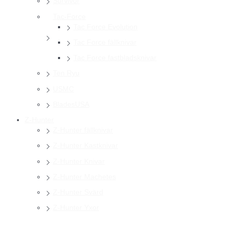
Survivor
Tac-Force
Tac Force Evolution
Tac Force fällknivar
Tac Force fastbladsknivar
Ten Ryu
USMC
BladesUSA
Z-Hunter
Z-Hunter fällknivar
Z-Hunter Kastknivar
Z-Hunter Knivar
Z-Hunter Machetes
Z-Hunter Svärd
Z-Hunter Yxor