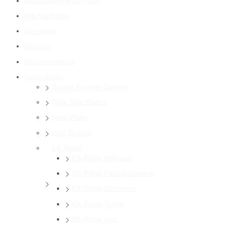
Alla Kastknivar och yxor
Alla Machetes
Alla svärd
Alla yxor
Okategoriserad
Varumärken
Busted Knuckle Garage
Dark Side Blades
Dark Water
Elite Tactical
Elk Ridge
Elk Ridge fällknivar
Elk Ridge Fastbladsknivar
Elk Ridge Machetes
Elk Ridge Övrigt
Elk Ridge yxor