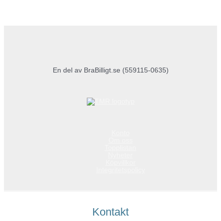
En del av BraBilligt.se (559115-0635)
Konto
Om oss
Topplistan
Nyheter
Köpvillkor
Integritetspolicy
Kontakt