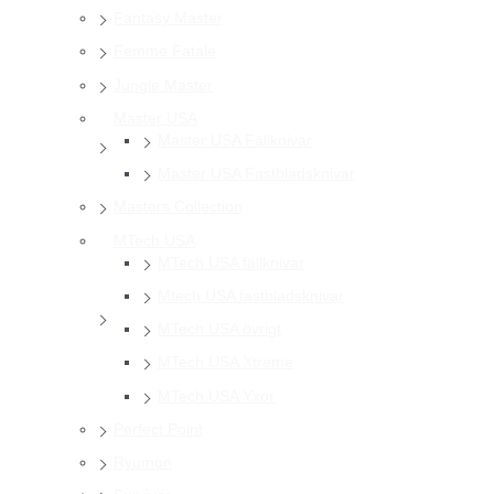
Fantasy Master
Femme Fatale
Jungle Master
Master USA
Master USA Fällknivar
Master USA Fastbladsknivar
Masters Collection
MTech USA
MTech USA fällknivar
Mtech USA fastbladsknivar
MTech USA övrigt
MTech USA Xtreme
MTech USA Yxor
Perfect Point
Ryumon