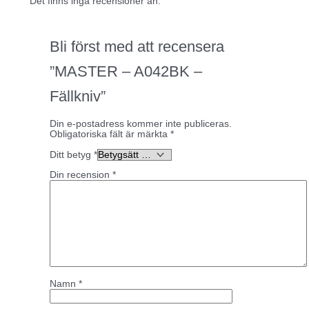
Det finns inga recensioner än.
Bli först med att recensera
”MASTER – A042BK –
Fällkniv”
Din e-postadress kommer inte publiceras.
Obligatoriska fält är märkta
*
Ditt betyg
*
Din recension
*
Namn
*