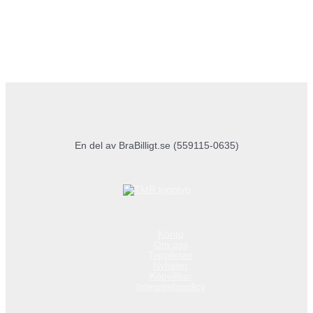
En del av BraBilligt.se (559115-0635)
Konto
Om oss
Topplistan
Nyheter
Köpvillkor
Integritetspolicy