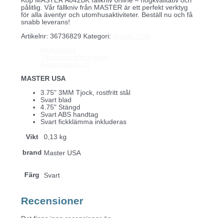
Köp MASTER A042BK fällkniv online – högkvalitativ och
pålitlig. Vår fällkniv från MASTER är ett perfekt verktyg
för alla äventyr och utomhusaktiviteter. Beställ nu och få
snabb leverans!
Artikelnr:
36736829
Kategori:
Master USA
Beskrivning
Ytterligare information
Recensioner (0)
MASTER USA
3.75" 3MM Tjock, rostfritt stål
Svart blad
4.75" Stängd
Svart ABS handtag
Svart fickklämma inkluderas
Vikt
0,13 kg
brand
Master USA
Färg
Svart
Recensioner