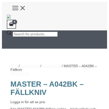
Hoppa
Main
till
Menu
innehåll
Products
search
Hem
/
Varumärken
/
Master USA
/ MASTER – A042BK –
Fällkniv
Master USA
MASTER – A042BK –
FÄLLKNIV
Logga in för att se pris