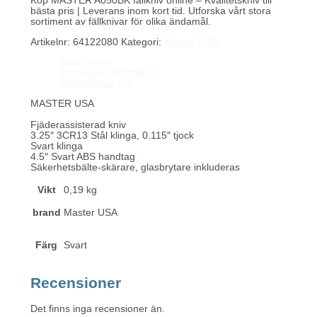
Köp MASTER A050BK fällkniv online – Kvalitetskniv till
bästa pris | Leverans inom kort tid. Utforska vårt stora
sortiment av fällknivar för olika ändamål.
Artikelnr:
64122080
Kategori:
Master USA
Beskrivning
Ytterligare information
Recensioner (0)
MASTER USA
Fjäderassisterad kniv
3.25″ 3CR13 Stål klinga, 0.115″ tjock
Svart klinga
4.5″ Svart ABS handtag
Säkerhetsbälte-skärare, glasbrytare inkluderas
Vikt
0,19 kg
brand
Master USA
Färg
Svart
Recensioner
Det finns inga recensioner än.