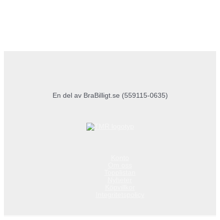
En del av BraBilligt.se (559115-0635)
Konto
Om oss
Topplistan
Nyheter
Köpvillkor
Integritetspolicy