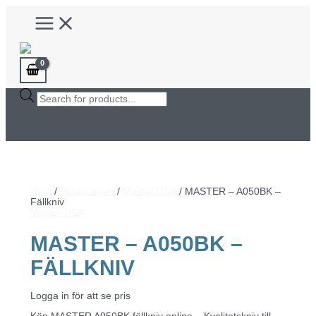
Hoppa
Main
till
Menu
innehåll
Products
search
Hem
/
Varumärken
/
Master USA
/ MASTER – A050BK –
Fällkniv
Master USA
MASTER – A050BK –
FÄLLKNIV
Logga in för att se pris