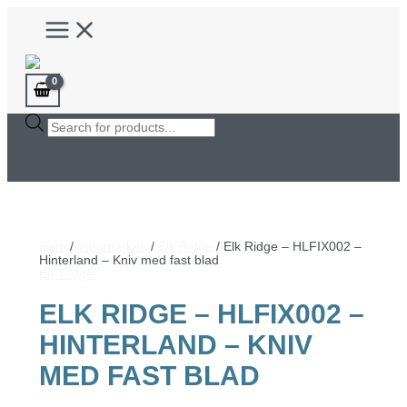
Hoppa
Main
till
Menu
innehåll
Products
search
Hem
/
Varumärken
/
Elk Ridge
/ Elk Ridge – HLFIX002 –
Hinterland – Kniv med fast blad
Elk Ridge
ELK RIDGE – HLFIX002 –
HINTERLAND – KNIV
MED FAST BLAD