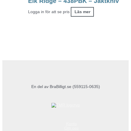
Elk Ridge – 438PBK – Jaktkniv
Logga in för att se pris
Läs mer
En del av BraBilligt.se (559115-0635)
Konto
Om oss