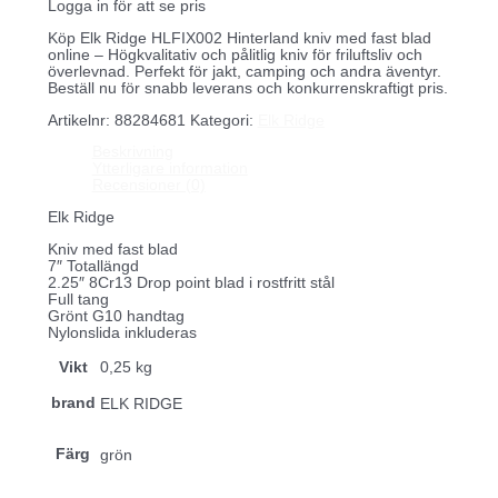
Logga in för att se pris
Köp Elk Ridge HLFIX002 Hinterland kniv med fast blad
online – Högkvalitativ och pålitlig kniv för friluftsliv och
överlevnad. Perfekt för jakt, camping och andra äventyr.
Beställ nu för snabb leverans och konkurrenskraftigt pris.
Artikelnr:
88284681
Kategori:
Elk Ridge
Beskrivning
Ytterligare information
Recensioner (0)
Elk Ridge
Kniv med fast blad
7″ Totallängd
2.25″ 8Cr13 Drop point blad i rostfritt stål
Full tang
Grönt G10 handtag
Nylonslida inkluderas
Vikt
0,25 kg
brand
ELK RIDGE
Färg
grön