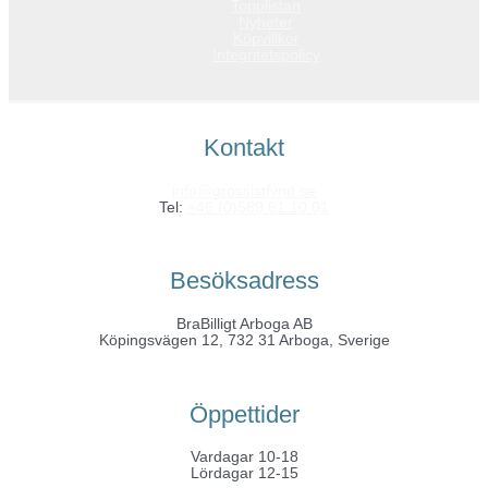
Topplistan
Nyheter
Köpvillkor
Integritetspolicy
Kontakt
info@grossistfynd.se
Tel:
+46 (0)589 61 10 01
Besöksadress
BraBilligt Arboga AB
Köpingsvägen 12, 732 31 Arboga, Sverige
Öppettider
Vardagar 10-18
Lördagar 12-15