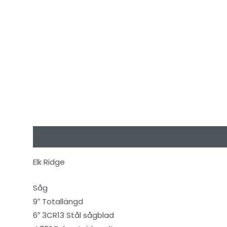
Beskrivning
Ytterligare information
Recensioner
Elk Ridge
Såg
9″ Totallängd
6″ 3CR13 Stål sågblad