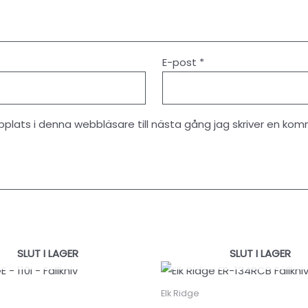
E-post
*
lats i denna webbläsare till nästa gång jag skriver en kom
SLUT I LAGER
SLUT I LAGER
Elk Ridge