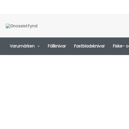
Hoppa
till
innehåll
Varumärken
Fällknivar
Fastbladsknivar
Fiske- 