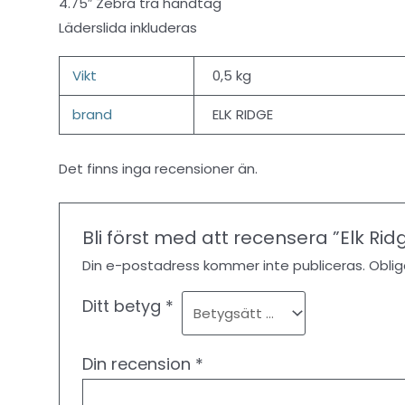
4.75″ Zebra trä handtag
Läderslida inkluderas
Vikt
0,5 kg
brand
ELK RIDGE
Det finns inga recensioner än.
Bli först med att recensera ”Elk R
Din e-postadress kommer inte publiceras.
Oblig
Ditt betyg
*
Din recension
*