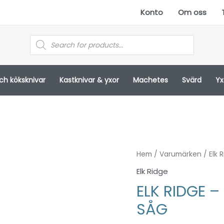
Konto
Om oss
Products
search
och köksknivar
Kastknivar & yxor
Machetes
Svärd
Yx
Hem
/
Varumärken
/
Elk 
Elk Ridge
ELK RIDGE 
SÅG