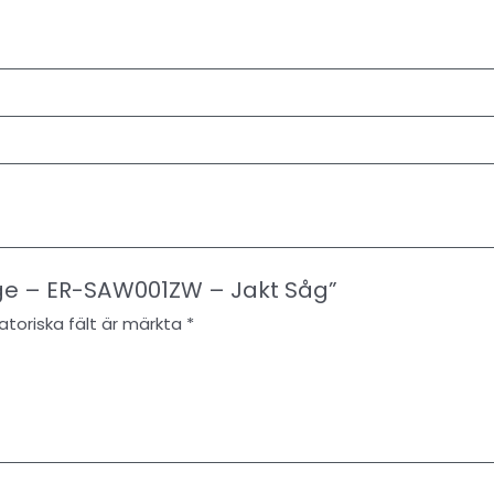
idge – ER-SAW001ZW – Jakt Såg”
atoriska fält är märkta
*