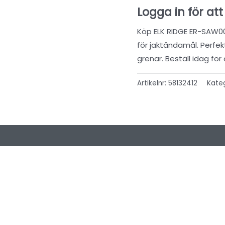
Logga in för att
Köp ELK RIDGE ER-SAW001
för jaktändamål. Perfe
grenar. Beställ idag för
Artikelnr:
58132412
Kateg
 (0)