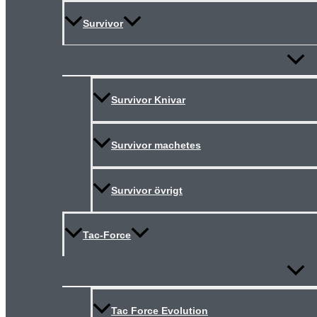
Survivor
Slå
på/av
meny
Survivor Knivar
Survivor machetes
Survivor övrigt
Tac-Force
Slå
på/av
meny
Tac Force Evolution