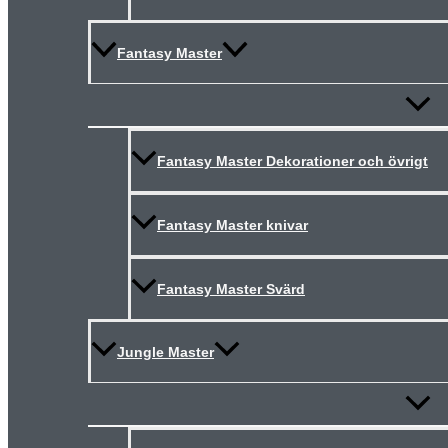
Fantasy Master
Slå
på/av
meny
Fantasy Master Dekorationer och övrigt
Fantasy Master knivar
Fantasy Master Svärd
Jungle Master
Slå
på/av
meny