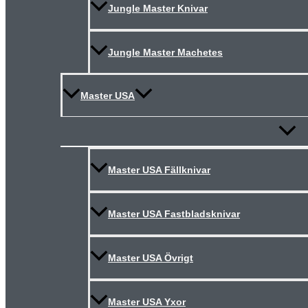
Jungle Master Knivar
Jungle Master Machetes
Master USA
Slå
på/av
meny
Master USA Fällknivar
Master USA Fastbladsknivar
Master USA Övrigt
Master USA Yxor