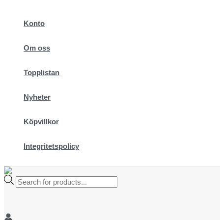
Hoppa
till
Konto
innehåll
Om oss
Topplistan
Nyheter
Köpvillkor
Integritetspolicy
Products
search