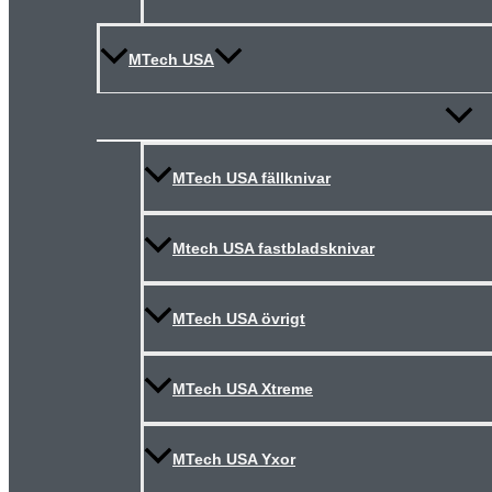
MTech USA
Slå
på/av
meny
MTech USA fällknivar
Mtech USA fastbladsknivar
MTech USA övrigt
MTech USA Xtreme
MTech USA Yxor