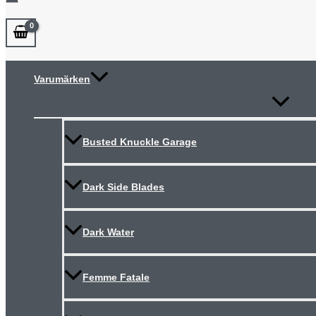
Varumärken
Slå
på/av
meny
Busted Knuckle Garage
Dark Side Blades
Dark Water
Femme Fatale