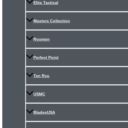
Elite Tactical
Masters Collection
Ryumon
Perfect Point
Ten Ryu
USMC
BladesUSA