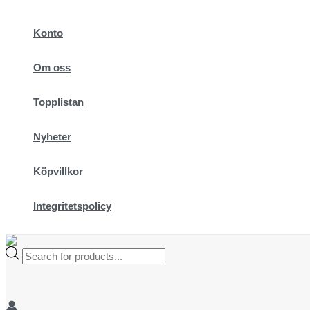
Hoppa
till
Konto
innehåll
Om oss
Topplistan
Nyheter
Köpvillkor
Integritetspolicy
Products
search