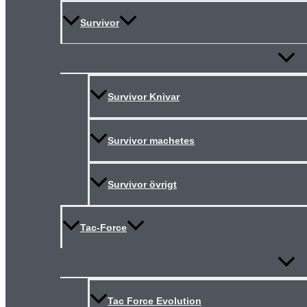
Survivor
Slå
på/av
meny
Survivor Knivar
Survivor machetes
Survivor övrigt
Tac-Force
Slå
på/av
meny
Tac Force Evolution