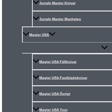
Jungle Master Knivar
Jungle Master Machetes
Master USA
Slå
på/av
meny
Master USA Fällknivar
Master USA Fastbladsknivar
Master USA Övrigt
Master USA Yxor