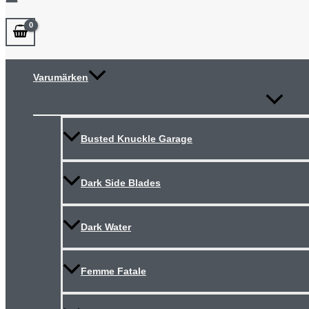
Varumärken
Slå
på/av
meny
Busted Knuckle Garage
Dark Side Blades
Dark Water
Femme Fatale