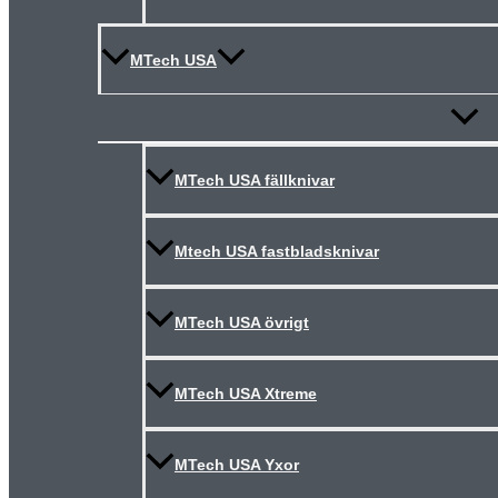
MTech USA
Slå
på/av
meny
MTech USA fällknivar
Mtech USA fastbladsknivar
MTech USA övrigt
MTech USA Xtreme
MTech USA Yxor