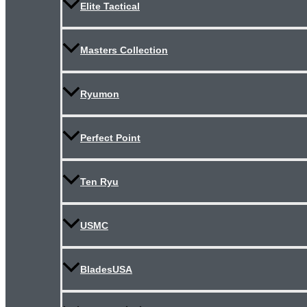
Elite Tactical
Masters Collection
Ryumon
Perfect Point
Ten Ryu
USMC
BladesUSA