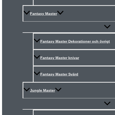
Fantasy Master
Slå
på/av
meny
Fantasy Master Dekorationer och övrigt
Fantasy Master knivar
Fantasy Master Svärd
Jungle Master
Slå
på/av
meny