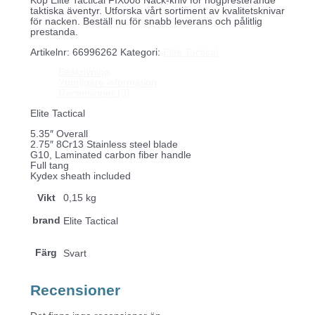
Köp Elite Tactical FIX008 Nack-kniv för högpresterande
taktiska äventyr. Utforska vårt sortiment av kvalitetsknivar
för nacken. Beställ nu för snabb leverans och pålitlig
prestanda.
Artikelnr:
66996262
Kategori:
Elite Tactical
Beskrivning
Ytterligare information
Recensioner (0)
Elite Tactical
5.35″ Overall
2.75″ 8Cr13 Stainless steel blade
G10, Laminated carbon fiber handle
Full tang
Kydex sheath included
Vikt
0,15 kg
brand
Elite Tactical
Färg
Svart
Recensioner