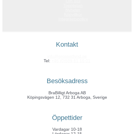
Om oss
Topplistan
Nyheter
Köpvillkor
Integritetspolicy
Kontakt
info@grossistfynd.se
Tel:
+46 (0)589 61 10 01
Besöksadress
BraBilligt Arboga AB
Köpingsvägen 12, 732 31 Arboga, Sverige
Öppettider
Vardagar 10-18
Lördagar 12-15