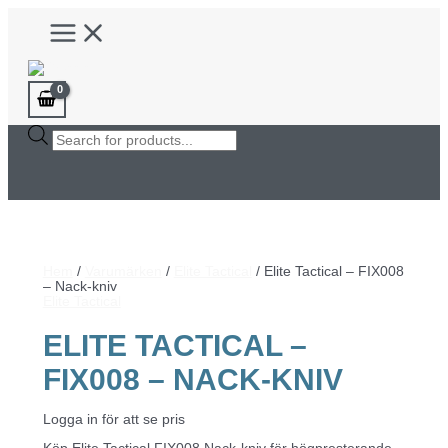
Hoppa
Main
till
Menu
innehåll
Products
search
Hem
/
Varumärken
/
Elite Tactical
/ Elite Tactical – FIX008
– Nack-kniv
Elite Tactical
ELITE TACTICAL –
FIX008 – NACK-KNIV
Logga in för att se pris