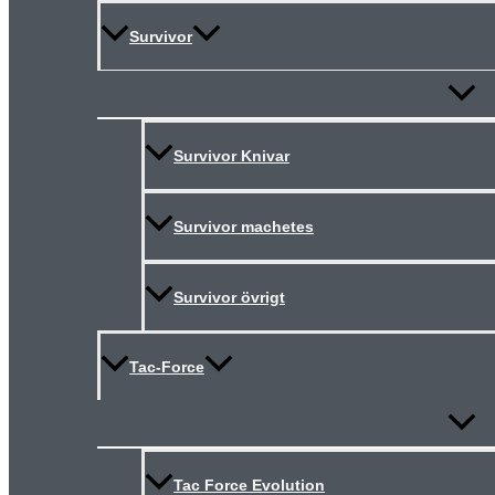
Survivor
Slå
på/av
meny
Survivor Knivar
Survivor machetes
Survivor övrigt
Tac-Force
Slå
på/av
meny
Tac Force Evolution