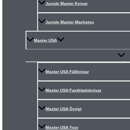
Jungle Master Knivar
Jungle Master Machetes
Master USA
Slå
på/av
meny
Master USA Fällknivar
Master USA Fastbladsknivar
Master USA Övrigt
Master USA Yxor