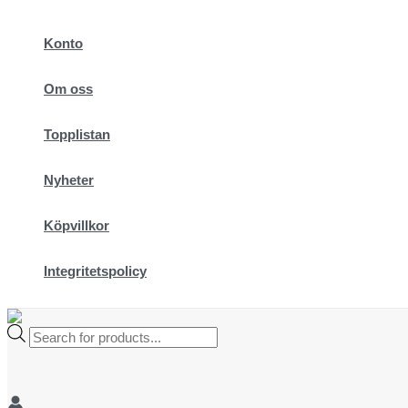
Hoppa
till
Konto
innehåll
Om oss
Topplistan
Nyheter
Köpvillkor
Integritetspolicy
Products
search