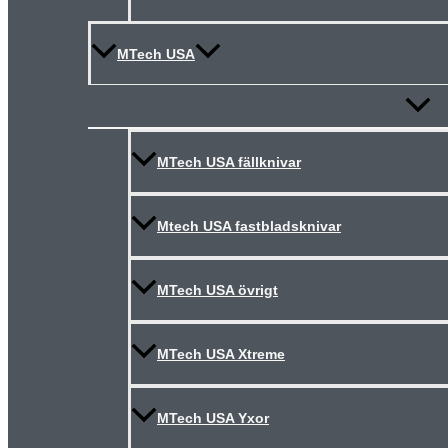
MTech USA
Slå
på/av
meny
MTech USA fällknivar
Mtech USA fastbladsknivar
MTech USA övrigt
MTech USA Xtreme
MTech USA Yxor