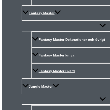
Fantasy Master
Slå
på/av
meny
Fantasy Master Dekorationer och övrigt
Fantasy Master knivar
Fantasy Master Svärd
Jungle Master
Slå
på/av
meny