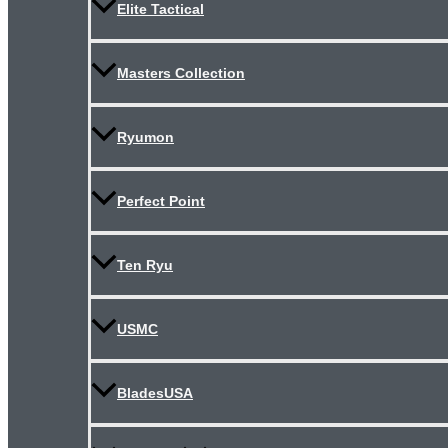
Elite Tactical
Masters Collection
Ryumon
Perfect Point
Ten Ryu
USMC
BladesUSA