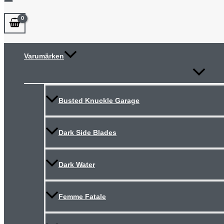
Varumärken
Slå
på/av
meny
Busted Knuckle Garage
Dark Side Blades
Dark Water
Femme Fatale