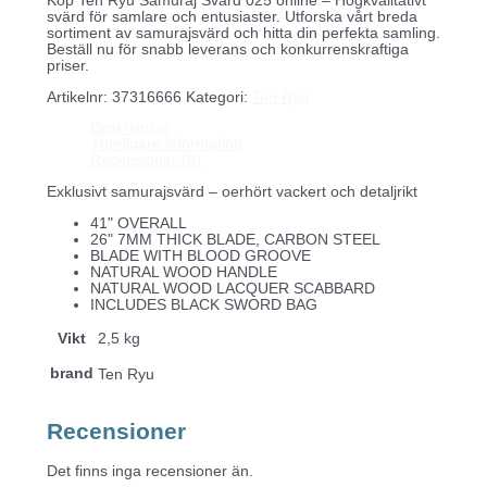
Köp Ten Ryu Samuraj Svärd 025 online – Högkvalitativt
svärd för samlare och entusiaster. Utforska vårt breda
sortiment av samurajsvärd och hitta din perfekta samling.
Beställ nu för snabb leverans och konkurrenskraftiga
priser.
Artikelnr:
37316666
Kategori:
Ten Ryu
Beskrivning
Ytterligare information
Recensioner (0)
Exklusivt samurajsvärd – oerhört vackert och detaljrikt
41" OVERALL
26" 7MM THICK BLADE, CARBON STEEL
BLADE WITH BLOOD GROOVE
NATURAL WOOD HANDLE
NATURAL WOOD LACQUER SCABBARD
INCLUDES BLACK SWORD BAG
Vikt
2,5 kg
brand
Ten Ryu
Recensioner
Det finns inga recensioner än.