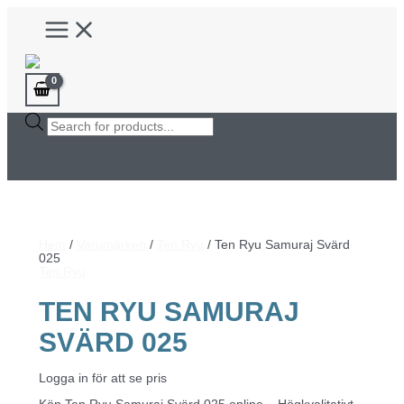
Hoppa
Main
till
Menu
innehåll
Products
search
Hem
/
Varumärken
/
Ten Ryu
/ Ten Ryu Samuraj Svärd
025
Ten Ryu
TEN RYU SAMURAJ
SVÄRD 025
Logga in för att se pris