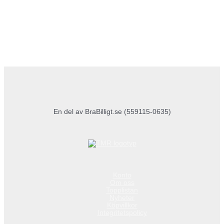
En del av BraBilligt.se (559115-0635)
Konto
Om oss
Topplistan
Nyheter
Köpvillkor
Integritetspolicy