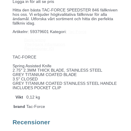
Logga in för att se pris
Hitta den bästa TAC-FORCE SPEEDSTER 846 fällkniven
hos oss. Vi erbjuder högkvalitativa fällknivar för alla
ändamål. Utforska vårt sortiment och hitta din perfekta
fällkniv idag.
Artikelnr:
59379601
Kategori:
Tac-Force
Beskrivning
Ytterligare information
Recensioner (0)
TAC-FORCE
Spring Assisted Knife
2.75″ 2.3MM THICK BLADE, STAINLESS STEEL
GREY TITANIUM COATED BLADE
3.5″ CLOSED
GREY TITANIUM COATED STAINLESS STEEL HANDLE
INCLUDES POCKET CLIP
Vikt
0,12 kg
brand
Tac-Force
Recensioner