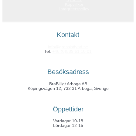
Köpvillkor
Integritetspolicy
Kontakt
info@grossistfynd.se
Tel:
+46 (0)589 61 10 01
Besöksadress
BraBilligt Arboga AB
Köpingsvägen 12, 732 31 Arboga, Sverige
Öppettider
Vardagar 10-18
Lördagar 12-15