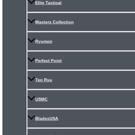
Elite Tactical
Masters Collection
Ryumon
Perfect Point
Ten Ryu
USMC
BladesUSA