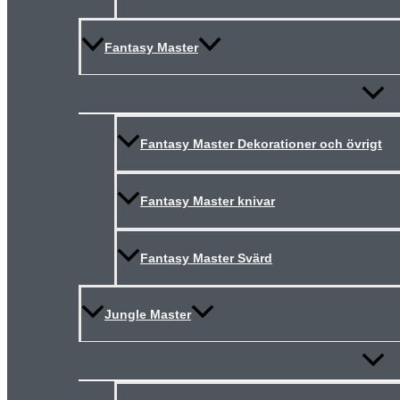
Fantasy Master
Slå
på/av
meny
Fantasy Master Dekorationer och övrigt
Fantasy Master knivar
Fantasy Master Svärd
Jungle Master
Slå
på/av
meny