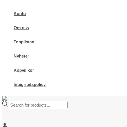
Hoppa
till
Konto
innehåll
Om oss
Topplistan
Nyheter
Köpvillkor
Integritetspolicy
Products
search