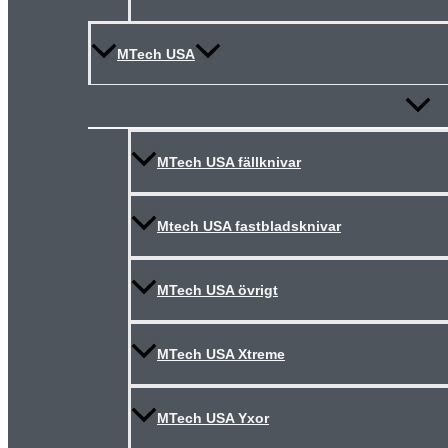
MTech USA
Slå
på/av
meny
MTech USA fällknivar
Mtech USA fastbladsknivar
MTech USA övrigt
MTech USA Xtreme
MTech USA Yxor