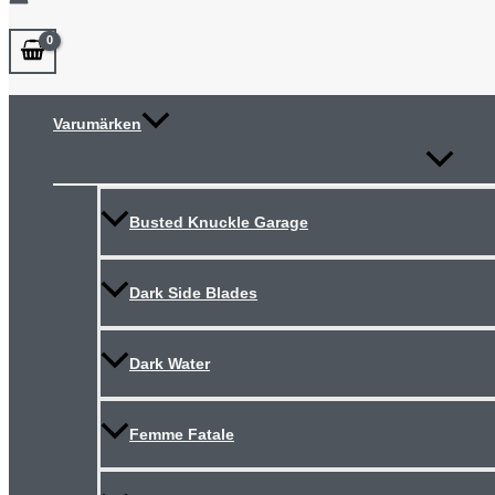
Varumärken
Slå
på/av
meny
Busted Knuckle Garage
Dark Side Blades
Dark Water
Femme Fatale