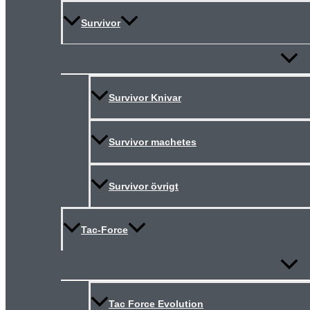
Survivor
Slå
på/av
meny
Survivor Knivar
Survivor machetes
Survivor övrigt
Tac-Force
Slå
på/av
meny
Tac Force Evolution