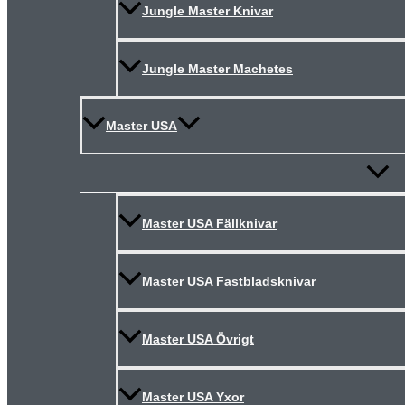
Jungle Master Knivar
Jungle Master Machetes
Master USA
Slå
på/av
meny
Master USA Fällknivar
Master USA Fastbladsknivar
Master USA Övrigt
Master USA Yxor