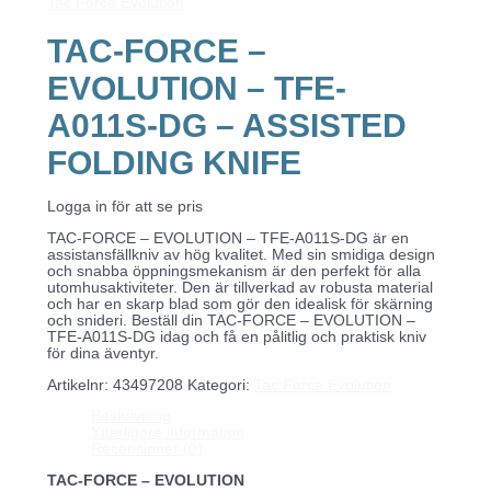
Tac Force Evolution
TAC-FORCE –
EVOLUTION – TFE-
A011S-DG – ASSISTED
FOLDING KNIFE
Logga in för att se pris
TAC-FORCE – EVOLUTION – TFE-A011S-DG är en
assistansfällkniv av hög kvalitet. Med sin smidiga design
och snabba öppningsmekanism är den perfekt för alla
utomhusaktiviteter. Den är tillverkad av robusta material
och har en skarp blad som gör den idealisk för skärning
och snideri. Beställ din TAC-FORCE – EVOLUTION –
TFE-A011S-DG idag och få en pålitlig och praktisk kniv
för dina äventyr.
Artikelnr:
43497208
Kategori:
Tac Force Evolution
Beskrivning
Ytterligare information
Recensioner (0)
TAC-FORCE – EVOLUTION