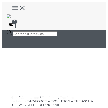
Hoppa
Main
till
Menu
innehåll
Products
search
Hem
/
Varumärken
/
Tac-Force
/
Tac Force
Evolution
/ TAC-FORCE – EVOLUTION – TFE-A011S-
DG – ASSISTED FOLDING KNIFE