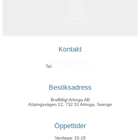
Om oss
Topplistan
Nyheter
Köpvillkor
Integritetspolicy
Kontakt
info@grossistfynd.se
Tel:
+46 (0)589 61 10 01
Besöksadress
BraBilligt Arboga AB
Köpingsvägen 12, 732 31 Arboga, Sverige
Öppettider
Vardagar 10-18