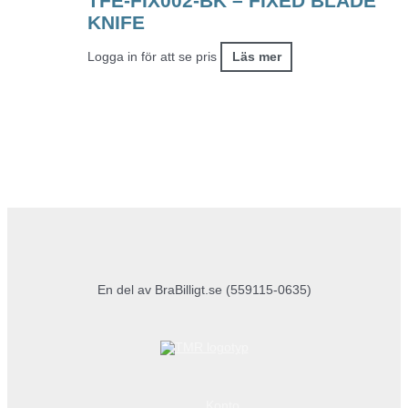
TFE-FIX002-BK – FIXED BLADE
KNIFE
Logga in för att se pris
Läs mer
En del av BraBilligt.se (559115-0635)
Konto