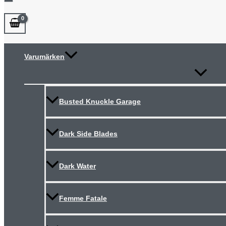
Varumärken
Slå
på/av
meny
Busted Knuckle Garage
Dark Side Blades
Dark Water
Femme Fatale