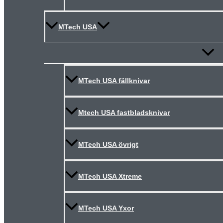
MTech USA
Slå
på/av
meny
MTech USA fällknivar
Mtech USA fastbladsknivar
MTech USA övrigt
MTech USA Xtreme
MTech USA Yxor