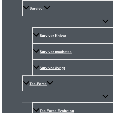
Survivor
Slå
på/av
meny
Survivor Knivar
Survivor machetes
Survivor övrigt
Tac-Force
Slå
på/av
meny
Tac Force Evolution