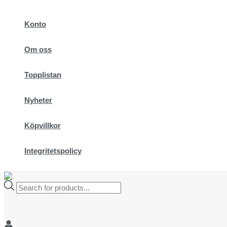
Hoppa
till
Konto
innehåll
Om oss
Topplistan
Nyheter
Köpvillkor
Integritetspolicy
Products
search