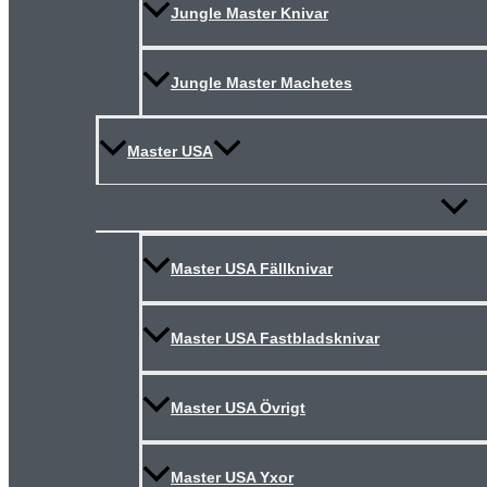
Jungle Master Knivar
Jungle Master Machetes
Master USA
Slå
på/av
meny
Master USA Fällknivar
Master USA Fastbladsknivar
Master USA Övrigt
Master USA Yxor