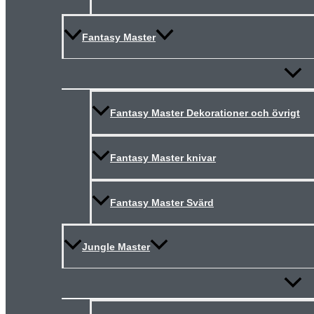
Fantasy Master
Slå
på/av
meny
Fantasy Master Dekorationer och övrigt
Fantasy Master knivar
Fantasy Master Svärd
Jungle Master
Slå
på/av
meny