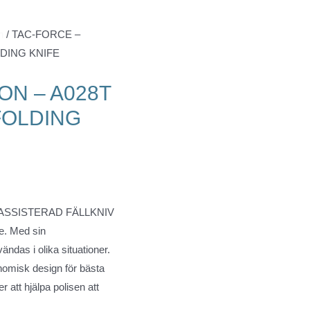
n
/ TAC-FORCE –
LDING KNIFE
ON – A028T
FOLDING
 ASSISTERAD FÄLLKNIV
te. Med sin
ändas i olika situationer.
onomisk design för bästa
 att hjälpa polisen att