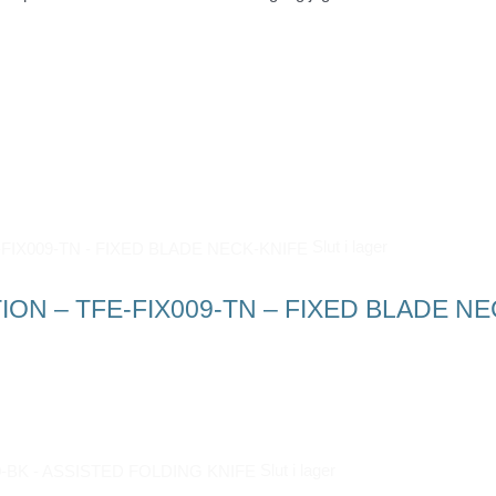
Slut i lager
ON – TFE-FIX009-TN – FIXED BLADE NE
Slut i lager