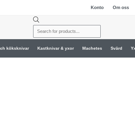
Konto
Om oss
Products
search
och köksknivar
Kastknivar & yxor
Machetes
Svärd
Y