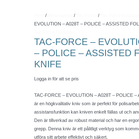
Hem
/
Varumärken
/
Tac-Force
/
Tac Force Evolutio
EVOLUTION – A028T – POLICE – ASSISTED FO
Tac Force Evolution
TAC-FORCE – EVOLUTI
– POLICE – ASSISTED 
KNIFE
Logga in för att se pris
TAC-FORCE – EVOLUTION – A028T – POLICE –
är en högkvalitativ kniv som är perfekt för polisarbe
assistansfunktion kan kniven enkelt fällas ut och anv
Den är tillverkad av robust material och har en erg
grepp. Denna kniv är ett pålitligt verktyg som kommer
utföra sitt arbete effektivt och säkert.