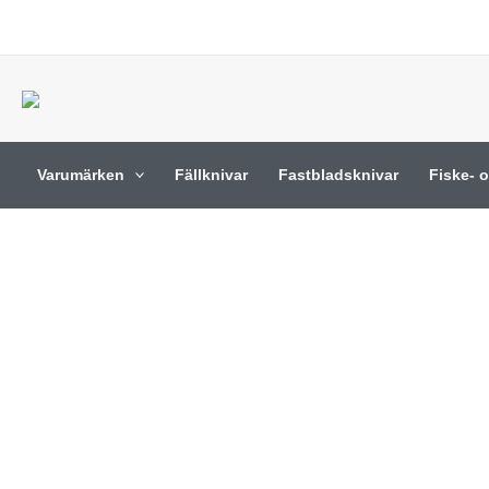
Hoppa
till
innehåll
Varumärken
Fällknivar
Fastbladsknivar
Fiske- 