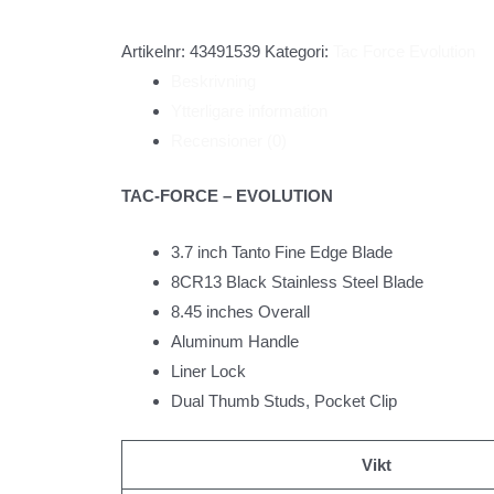
Artikelnr:
43491539
Kategori:
Tac Force Evolution
Beskrivning
Ytterligare information
Recensioner (0)
TAC-FORCE – EVOLUTION
3.7 inch Tanto Fine Edge Blade
8CR13 Black Stainless Steel Blade
8.45 inches Overall
Aluminum Handle
Liner Lock
Dual Thumb Studs, Pocket Clip
Vikt