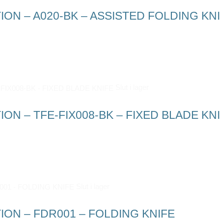
ON – A020-BK – ASSISTED FOLDING KN
Slut i lager
ON – TFE-FIX008-BK – FIXED BLADE KN
Slut i lager
ION – FDR001 – FOLDING KNIFE