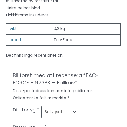
5″ Handtag av rostfritt stål
Tinite belagt blad
Fickklämma inkluderas
Vikt
0,2 kg
brand
Tac-Force
Det finns inga recensioner än.
Bli först med att recensera ”TAC-
FORCE – 973BK – Fällkniv”
Din e-postadress kommer inte publiceras.
Obligatoriska fält är märkta
*
Ditt betyg
*
Din recension
*