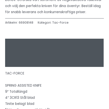
och välj den perfekta kniven för dina äventyr. Beställ idag
för snabb leverans och konkurrenskraftiga priser.
Artikelnr:
66908148
Kategori:
Tac-Force
Beskrivning
Ytterligare information
Recensioner (0)
TAC-FORCE
SPRING ASSISTED KNIFE
9″ Totallängd
4″ 3CR13 Stål blad
Tinite belagt blad