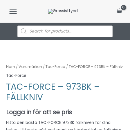
Hoppa
till
Main
innehåll
Menu
Products
search
Hem
/
Varumärken
/
Tac-Force
/ TAC-FORCE – 973BK – Fällkniv
Tac-Force
TAC-FORCE – 973BK –
FÄLLKNIV
Logga in för att se pris
Hitta den bästa TAC-FORCE 973BK fällkniven för dina
behov. Utforska vårt sortiment av högkvalitativa fällknivar