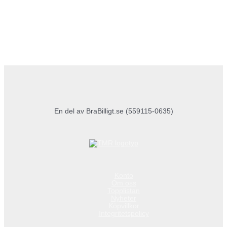
En del av BraBilligt.se (559115-0635)
Konto
Om oss
Topplistan
Nyheter
Köpvillkor
Integritetspolicy