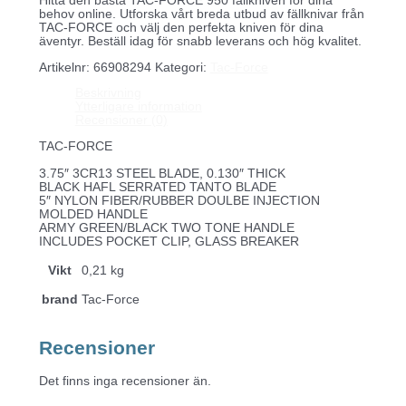
Hitta den bästa TAC-FORCE 950 fällkniven för dina
behov online. Utforska vårt breda utbud av fällknivar från
TAC-FORCE och välj den perfekta kniven för dina
äventyr. Beställ idag för snabb leverans och hög kvalitet.
Artikelnr:
66908294
Kategori:
Tac-Force
Beskrivning
Ytterligare information
Recensioner (0)
TAC-FORCE
3.75″ 3CR13 STEEL BLADE, 0.130″ THICK
BLACK HAFL SERRATED TANTO BLADE
5″ NYLON FIBER/RUBBER DOULBE INJECTION
MOLDED HANDLE
ARMY GREEN/BLACK TWO TONE HANDLE
INCLUDES POCKET CLIP, GLASS BREAKER
Vikt
0,21 kg
brand
Tac-Force
Recensioner
Det finns inga recensioner än.