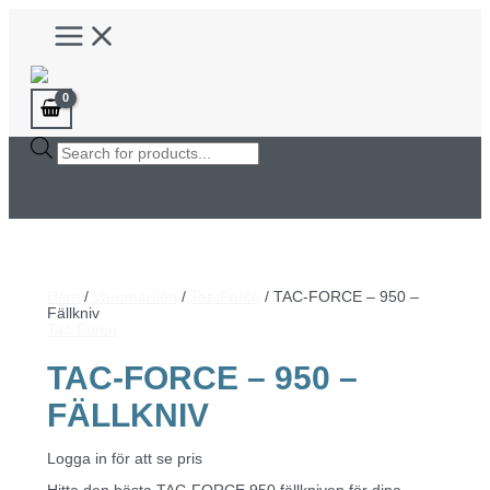
Hoppa
Main
till
Menu
innehåll
Products
search
Hem
/
Varumärken
/
Tac-Force
/ TAC-FORCE – 950 –
Fällkniv
Tac-Force
TAC-FORCE – 950 –
FÄLLKNIV
Logga in för att se pris