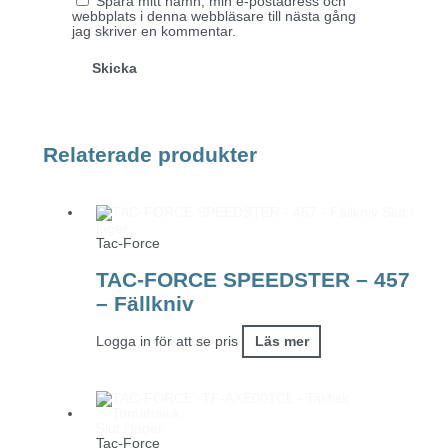
Spara mitt namn, min e-postadress och
webbplats i denna webbläsare till nästa gång
jag skriver en kommentar.
Relaterade produkter
Slut i
lager
Tac-Force
TAC-FORCE SPEEDSTER – 457
– Fällkniv
Logga in för att se pris
Läs mer
Slut i lager
Tac-Force