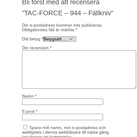
Bli först med att recensera
”TAC-FORCE – 944 – Fällkniv”
Din e-postadress kommer inte publiceras.
Obligatoriska fält är märkta
*
Ditt betyg
*
Din recension
*
Namn
*
E-post
*
Spara mitt namn, min e-postadress och
webbplats i denna webbläsare till nästa gång
jag skriver en kommentar.