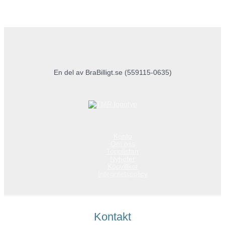
En del av BraBilligt.se (559115-0635)
Konto
Om oss
Topplistan
Nyheter
Köpvillkor
Integritetspolicy
Kontakt