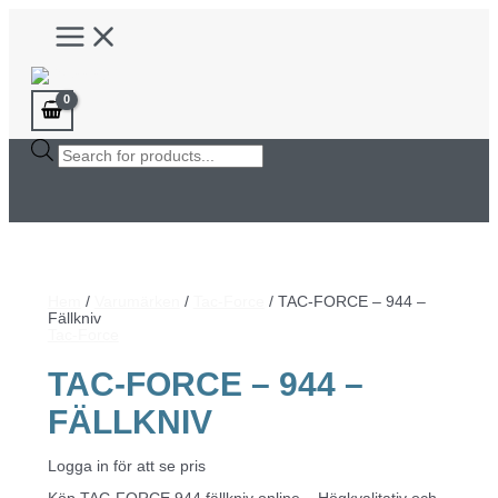
Hoppa
Main
till
Menu
innehåll
Products
search
Hem
/
Varumärken
/
Tac-Force
/ TAC-FORCE – 944 –
Fällkniv
Tac-Force
TAC-FORCE – 944 –
FÄLLKNIV
Logga in för att se pris