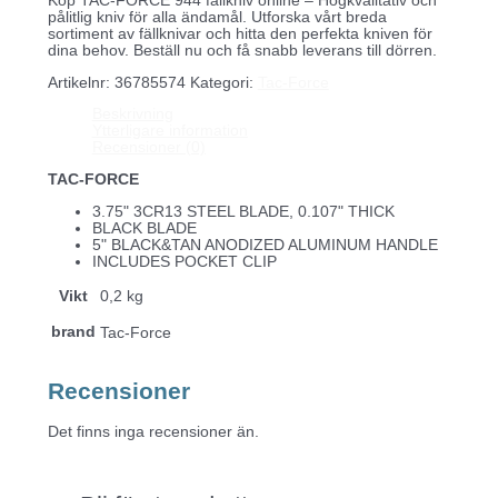
Köp TAC-FORCE 944 fällkniv online – Högkvalitativ och
pålitlig kniv för alla ändamål. Utforska vårt breda
sortiment av fällknivar och hitta den perfekta kniven för
dina behov. Beställ nu och få snabb leverans till dörren.
Artikelnr:
36785574
Kategori:
Tac-Force
Beskrivning
Ytterligare information
Recensioner (0)
TAC-FORCE
3.75" 3CR13 STEEL BLADE, 0.107" THICK
BLACK BLADE
5" BLACK&TAN ANODIZED ALUMINUM HANDLE
INCLUDES POCKET CLIP
Vikt
0,2 kg
brand
Tac-Force
Recensioner
Det finns inga recensioner än.