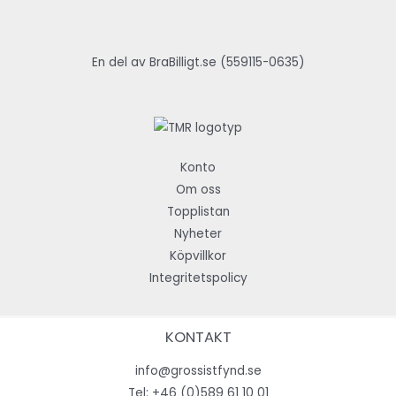
En del av BraBilligt.se (559115-0635)
Konto
Om oss
Topplistan
Nyheter
Köpvillkor
Integritetspolicy
KONTAKT
info@grossistfynd.se
Tel:
+46 (0)589 61 10 01