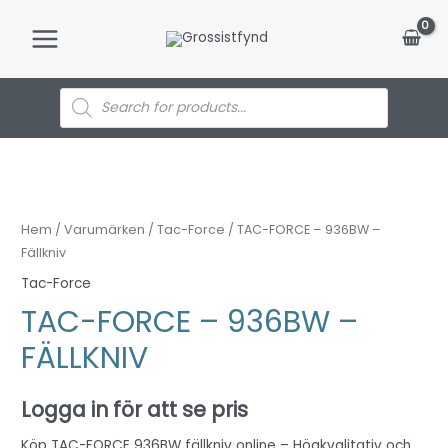
Hoppa
till
Main
innehåll
Menu
Products
search
Hem
/
Varumärken
/
Tac-Force
/ TAC-FORCE – 936BW –
Fällkniv
Tac-Force
TAC-FORCE – 936BW –
FÄLLKNIV
Logga in för att se pris
Köp TAC-FORCE 936BW fällkniv online – Högkvalitativ och