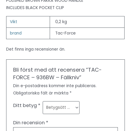
POLISHED BROWN PAKKA WOOD HANDLE
INCLUDES BLACK POCKET CLIP
Vikt
0,2 kg
brand
Tac-Force
Det finns inga recensioner än.
Bli först med att recensera ”TAC-
FORCE – 936BW – Fällkniv”
Din e-postadress kommer inte publiceras.
Obligatoriska fält är märkta
*
Ditt betyg
*
Din recension
*