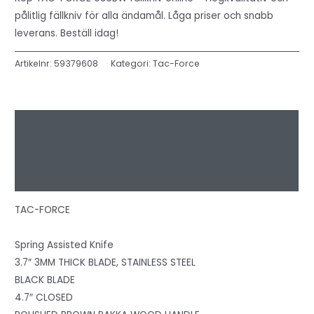
pålitlig fällkniv för alla ändamål. Låga priser och snabb
leverans. Beställ idag!
Artikelnr:
59379608
Kategori:
Tac-Force
Beskrivning
Ytterligare information
Recensioner (0)
TAC-FORCE
Spring Assisted Knife
3.7″ 3MM THICK BLADE, STAINLESS STEEL
BLACK BLADE
4.7″ CLOSED