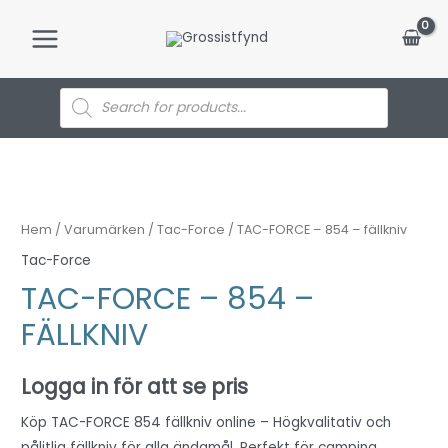
Hoppa
till
Main
innehåll
Menu
Products
search
Hem
/
Varumärken
/
Tac-Force
/ TAC-FORCE – 854 – fällkniv
Tac-Force
TAC-FORCE – 854 –
FÄLLKNIV
Logga in för att se pris
Köp TAC-FORCE 854 fällkniv online – Högkvalitativ och
pålitlig fällkniv för alla ändamål. Perfekt för camping,