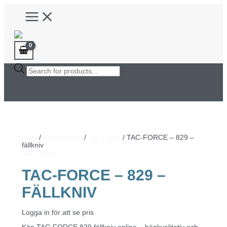
Hoppa
Main
till
Menu
innehåll
Products
search
Hem
/
Varumärken
/
Tac-Force
/ TAC-FORCE – 829 –
fällkniv
Tac-Force
TAC-FORCE – 829 –
FÄLLKNIV
Logga in för att se pris