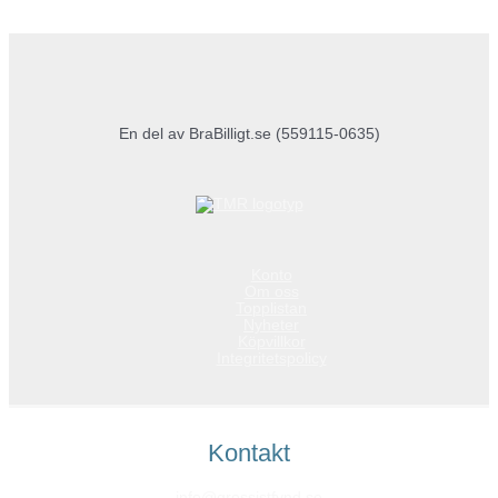
En del av BraBilligt.se (559115-0635)
Konto
Om oss
Topplistan
Nyheter
Köpvillkor
Integritetspolicy
Kontakt
info@grossistfynd.se