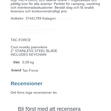
Köp TAC-FORCE 829 fällkniv online – högkvalitativ och
pålitlig kniv för alla äventyr. Perfekt för camping, vandring
och överlevnadssituationer. Beställ idag och få snabb
leverans och konkurrenskraftigt pris.
Artikelnr:
37441789
Kategori:
Tac-Force
Beskrivning
Ytterligare information
Recensioner (0)
TAC-FORCE
Cool novelty patronkniv
2″ STAINLESS STEEL BLADE
INCLUDES KEYCHAIN
Vikt
0,09 kg
brand
Tac-Force
Recensioner
Det finns inga recensioner än.
Bli först med att recensera