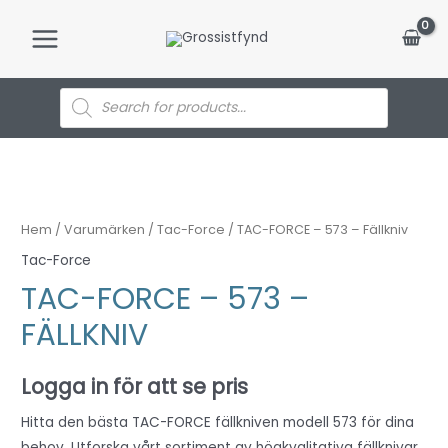
Hoppa
till
Main
innehåll
Menu
Products
search
Hem
/
Varumärken
/
Tac-Force
/ TAC-FORCE – 573 – Fällkniv
Tac-Force
TAC-FORCE – 573 –
FÄLLKNIV
Logga in för att se pris
Hitta den bästa TAC-FORCE fällkniven modell 573 för dina
behov. Utforska vårt sortiment av högkvalitativa fällknivar