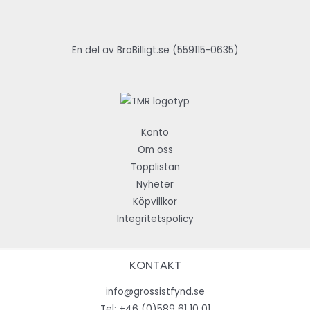
En del av BraBilligt.se (559115-0635)
Konto
Om oss
Topplistan
Nyheter
Köpvillkor
Integritetspolicy
KONTAKT
info@grossistfynd.se
Tel:
+46 (0)589 61 10 01