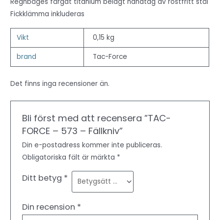
Regnbåges färgat titanium belagt handtag av rostfritt stål
Fickklämma inkluderas
Vikt
0,15 kg
brand
Tac-Force
Det finns inga recensioner än.
Bli först med att recensera ”TAC-
FORCE – 573 – Fällkniv”
Din e-postadress kommer inte publiceras.
Obligatoriska fält är märkta
*
Ditt betyg
*
Din recension
*