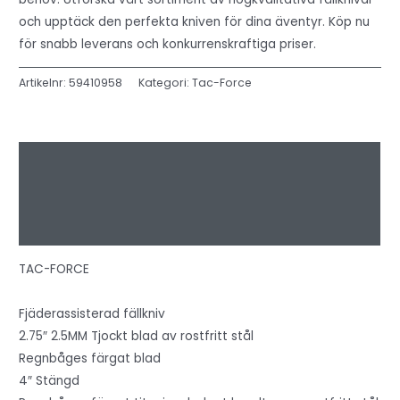
och upptäck den perfekta kniven för dina äventyr. Köp nu
för snabb leverans och konkurrenskraftiga priser.
Artikelnr:
59410958
Kategori:
Tac-Force
Beskrivning
Ytterligare information
Recensioner (0)
TAC-FORCE
Fjäderassisterad fällkniv
2.75″ 2.5MM Tjockt blad av rostfritt stål
Regnbåges färgat blad
4″ Stängd