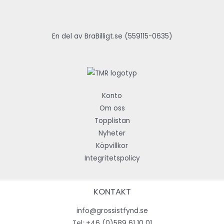
En del av BraBilligt.se (559115-0635)
Konto
Om oss
Topplistan
Nyheter
Köpvillkor
Integritetspolicy
KONTAKT
info@grossistfynd.se
Tel:
+46 (0)589 61 10 01