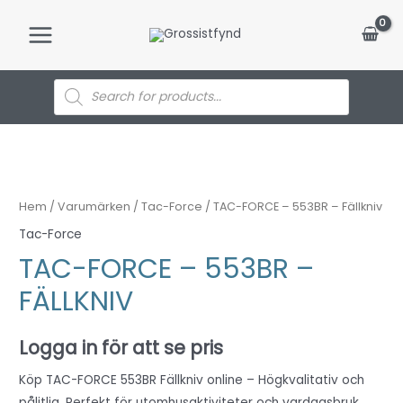
Hoppa
till
Main
innehåll
Menu
Products
search
Hem
/
Varumärken
/
Tac-Force
/ TAC-FORCE – 553BR – Fällkniv
Tac-Force
TAC-FORCE – 553BR –
FÄLLKNIV
Logga in för att se pris
Köp TAC-FORCE 553BR Fällkniv online – Högkvalitativ och
pålitlig. Perfekt för utomhusaktiviteter och vardagsbruk.