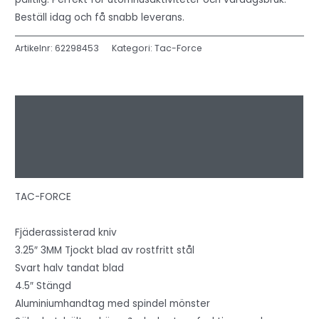
Beställ idag och få snabb leverans.
Artikelnr:
62298453
Kategori:
Tac-Force
Beskrivning
Ytterligare information
Recensioner (0)
TAC-FORCE
Fjäderassisterad kniv
3.25″ 3MM Tjockt blad av rostfritt stål
Svart halv tandat blad
4.5″ Stängd
Aluminiumhandtag med spindel mönster