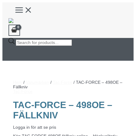
Hoppa
Main
till
Menu
innehåll
Products
search
Hem
/
Varumärken
/
Tac-Force
/ TAC-FORCE – 498OE –
Fällkniv
Tac-Force
TAC-FORCE – 498OE –
FÄLLKNIV
Logga in för att se pris