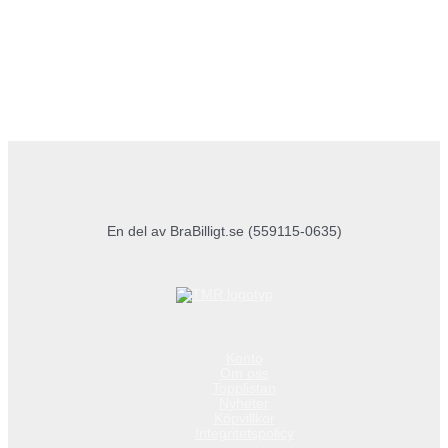
En del av BraBilligt.se (559115-0635)
Konto
Om oss
Topplistan
Nyheter
Köpvillkor
Integritetspolicy