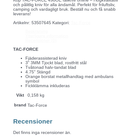
Köp TAC-FORCE 498OE fällkniv online – Högkvalitativ
och pålitlig kniv för alla ändamål. Perfekt för friluftsliv,
camping och vardagligt bruk. Beställ nu och få snabb
leverans!
Artikelnr:
53507645
Kategori:
Tac-Force
Beskrivning
Ytterligare information
Recensioner (0)
TAC-FORCE
Fjäderassisterad kniv
3" 3MM Tjockt blad, rostfritt stål
Tvåtonad halv-tandat blad
4.75" Stängd
Orange borstat metallhandtag med ambulans
symbol
Fickklämma inkluderas
Vikt
0,158 kg
brand
Tac-Force
Recensioner
Det finns inga recensioner än.