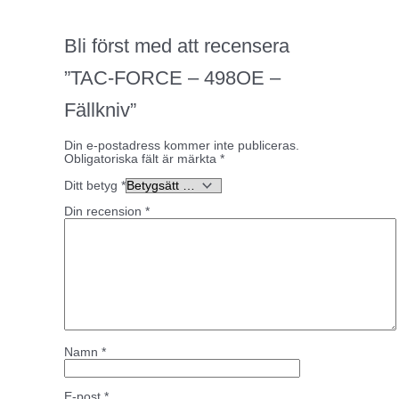
Bli först med att recensera
”TAC-FORCE – 498OE –
Fällkniv”
Din e-postadress kommer inte publiceras.
Obligatoriska fält är märkta
*
Ditt betyg
*
Din recension
*
Namn
*
E-post
*