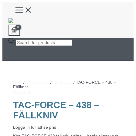
Hoppa
Main
till
Menu
innehåll
Products
search
Hem
/
Varumärken
/
Tac-Force
/ TAC-FORCE – 438 –
Fällkniv
Tac-Force
TAC-FORCE – 438 –
FÄLLKNIV
Logga in för att se pris