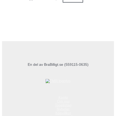
En del av BraBilligt.se (559115-0635)
Konto
Om oss
Topplistan
Nyheter
Köpvillkor