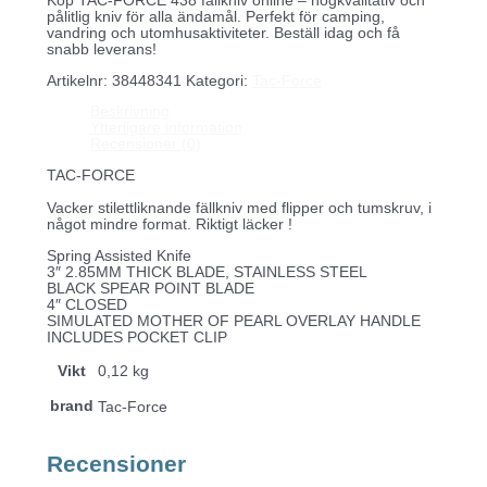
Köp TAC-FORCE 438 fällkniv online – högkvalitativ och
pålitlig kniv för alla ändamål. Perfekt för camping,
vandring och utomhusaktiviteter. Beställ idag och få
snabb leverans!
Artikelnr:
38448341
Kategori:
Tac-Force
Beskrivning
Ytterligare information
Recensioner (0)
TAC-FORCE
Vacker stilettliknande fällkniv med flipper och tumskruv, i
något mindre format. Riktigt läcker !
Spring Assisted Knife
3″ 2.85MM THICK BLADE, STAINLESS STEEL
BLACK SPEAR POINT BLADE
4″ CLOSED
SIMULATED MOTHER OF PEARL OVERLAY HANDLE
INCLUDES POCKET CLIP
Vikt
0,12 kg
brand
Tac-Force
Recensioner