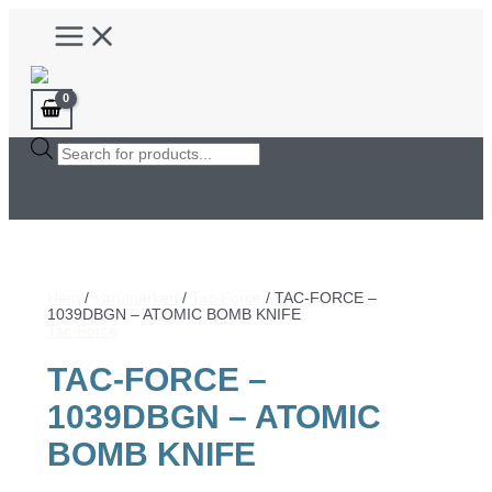
Hoppa
Main
till
Menu
innehåll
Products
search
Hem
/
Varumärken
/
Tac-Force
/ TAC-FORCE –
1039DBGN – ATOMIC BOMB KNIFE
Tac-Force
TAC-FORCE –
1039DBGN – ATOMIC
BOMB KNIFE