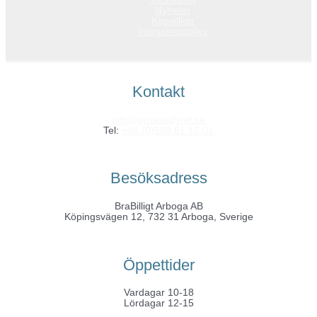
Nyheter
Köpvillkor
Integritetspolicy
Kontakt
info@grossistfynd.se
Tel:
+46 (0)589 61 10 01
Besöksadress
BraBilligt Arboga AB
Köpingsvägen 12, 732 31 Arboga, Sverige
Öppettider
Vardagar 10-18
Lördagar 12-15