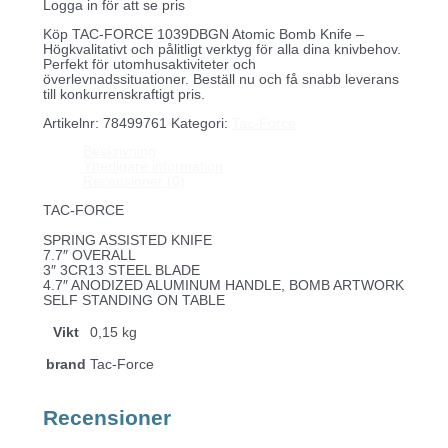
Logga in för att se pris
Köp TAC-FORCE 1039DBGN Atomic Bomb Knife –
Högkvalitativt och pålitligt verktyg för alla dina knivbehov.
Perfekt för utomhusaktiviteter och
överlevnadssituationer. Beställ nu och få snabb leverans
till konkurrenskraftigt pris.
Artikelnr:
78499761
Kategori:
Tac-Force
Beskrivning
Ytterligare information
Recensioner (0)
TAC-FORCE
SPRING ASSISTED KNIFE
7.7″ OVERALL
3″ 3CR13 STEEL BLADE
4.7″ ANODIZED ALUMINUM HANDLE, BOMB ARTWORK
SELF STANDING ON TABLE
Vikt
0,15 kg
brand
Tac-Force
Recensioner