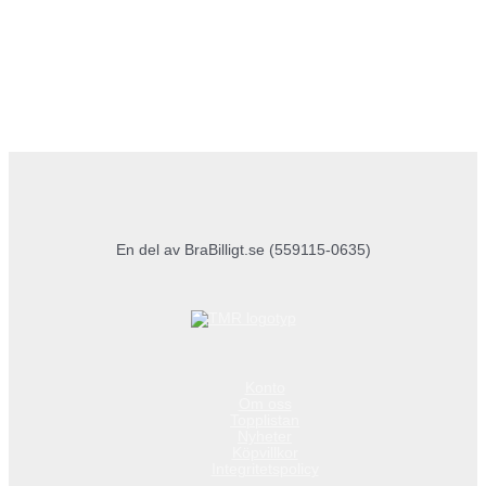
En del av BraBilligt.se (559115-0635)
Konto
Om oss
Topplistan
Nyheter
Köpvillkor
Integritetspolicy