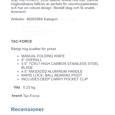
Köp TAC-FORCE 1030 fällkniv online hos oss. Denna
högkvalitativa fällkniv är perfekt för utomhusaktiviteter
och har en robust design. Beställ idag och få snabb
leverans!
Artikelnr:
46054984
Kategori:
Tac-Force
Beskrivning
Ytterligare information
Recensioner (0)
TAC-FORCE
Riktigt hög kvalitet för priset
MANUAL FOLDING KNIFE
8" OVERALL
3.5" 7CR17 HIGH CARBON STAINLESS STEEL
BLADE
4.5" ANODIZED ALUMINUM HANDLE
RAPID LOCK, BALL BEARING PIVOT
INCLUDES DEEP CARRY POCKET CLIP
Vikt
0,23 kg
brand
Tac-Force
Recensioner