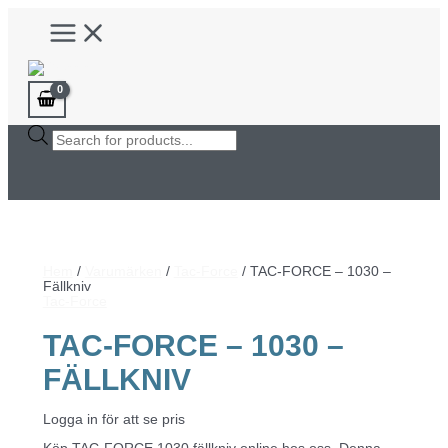
Hoppa
Main
till
Menu
innehåll
Products
search
Hem
/
Varumärken
/
Tac-Force
/ TAC-FORCE – 1030 –
Fällkniv
Tac-Force
TAC-FORCE – 1030 –
FÄLLKNIV
Logga in för att se pris