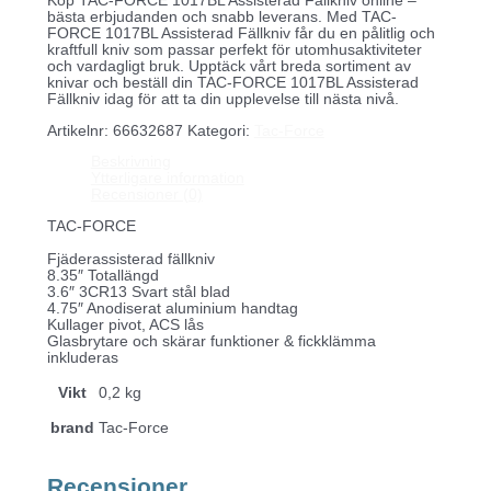
Köp TAC-FORCE 1017BL Assisterad Fällkniv online –
bästa erbjudanden och snabb leverans. Med TAC-
FORCE 1017BL Assisterad Fällkniv får du en pålitlig och
kraftfull kniv som passar perfekt för utomhusaktiviteter
och vardagligt bruk. Upptäck vårt breda sortiment av
knivar och beställ din TAC-FORCE 1017BL Assisterad
Fällkniv idag för att ta din upplevelse till nästa nivå.
Artikelnr:
66632687
Kategori:
Tac-Force
Beskrivning
Ytterligare information
Recensioner (0)
TAC-FORCE
Fjäderassisterad fällkniv
8.35″ Totallängd
3.6″ 3CR13 Svart stål blad
4.75″ Anodiserat aluminium handtag
Kullager pivot, ACS lås
Glasbrytare och skärar funktioner & fickklämma
inkluderas
Vikt
0,2 kg
brand
Tac-Force
Recensioner