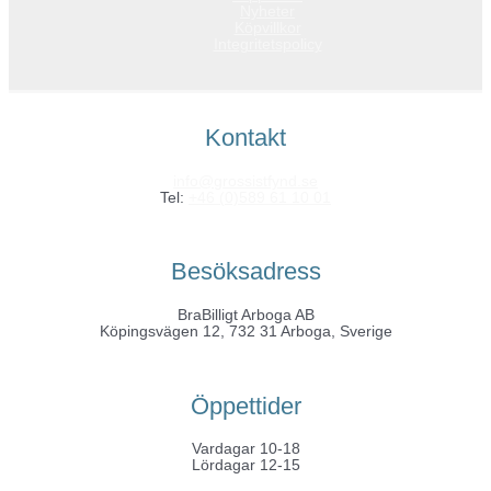
Nyheter
Köpvillkor
Integritetspolicy
Kontakt
info@grossistfynd.se
Tel:
+46 (0)589 61 10 01
Besöksadress
BraBilligt Arboga AB
Köpingsvägen 12, 732 31 Arboga, Sverige
Öppettider
Vardagar 10-18
Lördagar 12-15