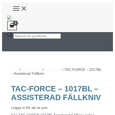
Hoppa
Main
till
Menu
innehåll
Products
search
Hem
/
Varumärken
/
Tac-Force
/ TAC-FORCE – 1017BL
– Assisterad Fällkniv
Tac-Force
TAC-FORCE – 1017BL –
ASSISTERAD FÄLLKNIV
Logga in för att se pris