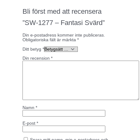
Bli först med att recensera
”SW-1277 – Fantasi Svärd”
Din e-postadress kommer inte publiceras.
Obligatoriska fält är märkta
*
Ditt betyg
*
Din recension
*
Namn
*
E-post
*
Spara mitt namn, min e-postadress och