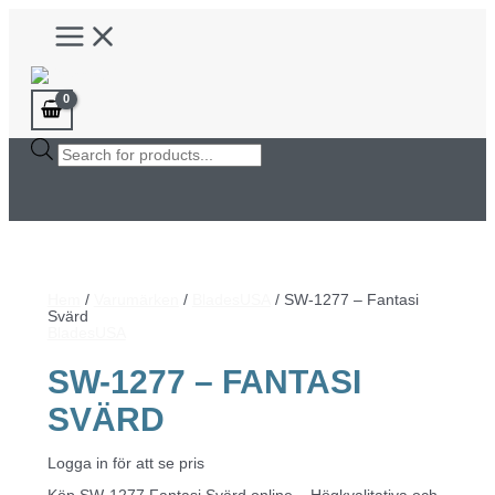
Hoppa
Main
till
Menu
innehåll
Products
search
Hem
/
Varumärken
/
BladesUSA
/ SW-1277 – Fantasi
Svärd
BladesUSA
SW-1277 – FANTASI
SVÄRD
Logga in för att se pris