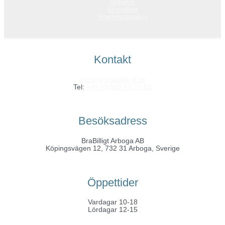
Nyheter
Köpvillkor
Integritetspolicy
Kontakt
info@grossistfynd.se
Tel:
+46 (0)589 61 10 01
Besöksadress
BraBilligt Arboga AB
Köpingsvägen 12, 732 31 Arboga, Sverige
Öppettider
Vardagar 10-18
Lördagar 12-15