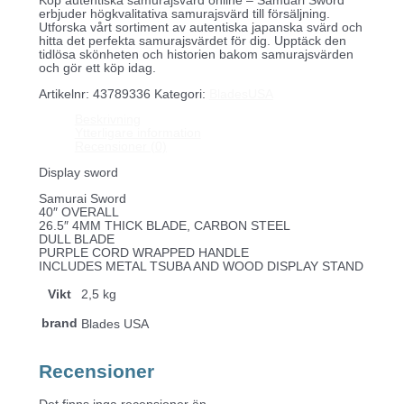
Köp autentiska samurajsvärd online – Samuari Sword
erbjuder högkvalitativa samurajsvärd till försäljning.
Utforska vårt sortiment av autentiska japanska svärd och
hitta det perfekta samurajsvärdet för dig. Upptäck den
tidlösa skönheten och historien bakom samurajsvärden
och gör ett köp idag.
Artikelnr:
43789336
Kategori:
BladesUSA
Beskrivning
Ytterligare information
Recensioner (0)
Display sword
Samurai Sword
40″ OVERALL
26.5″ 4MM THICK BLADE, CARBON STEEL
DULL BLADE
PURPLE CORD WRAPPED HANDLE
INCLUDES METAL TSUBA AND WOOD DISPLAY STAND
Vikt
2,5 kg
brand
Blades USA
Recensioner