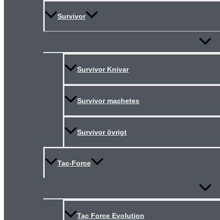
Survivor
Slå
på/av
meny
Survivor Knivar
Survivor machetes
Survivor övrigt
Tac-Force
Slå
på/av
meny
Tac Force Evolution