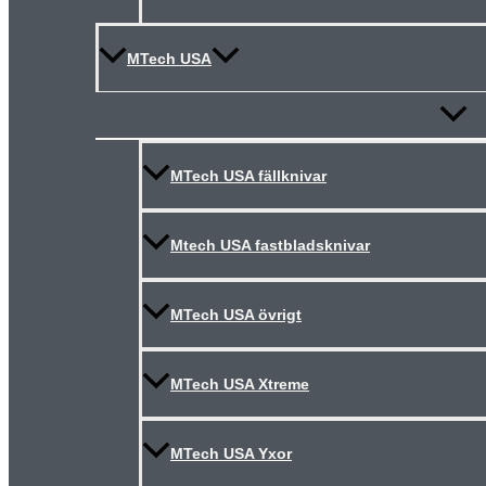
MTech USA
Slå
på/av
meny
MTech USA fällknivar
Mtech USA fastbladsknivar
MTech USA övrigt
MTech USA Xtreme
MTech USA Yxor