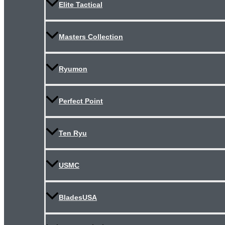
Elite Tactical
Masters Collection
Ryumon
Perfect Point
Ten Ryu
USMC
BladesUSA