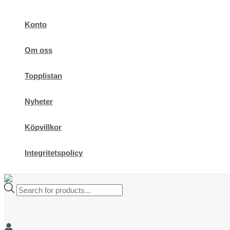
Hoppa
till
Konto
innehåll
Om oss
Topplistan
Nyheter
Köpvillkor
Integritetspolicy
Products
search