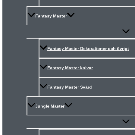
Fantasy Master
Slå
på/av
meny
Fantasy Master Dekorationer och övrigt
Fantasy Master knivar
Fantasy Master Svärd
Jungle Master
Slå
på/av
meny