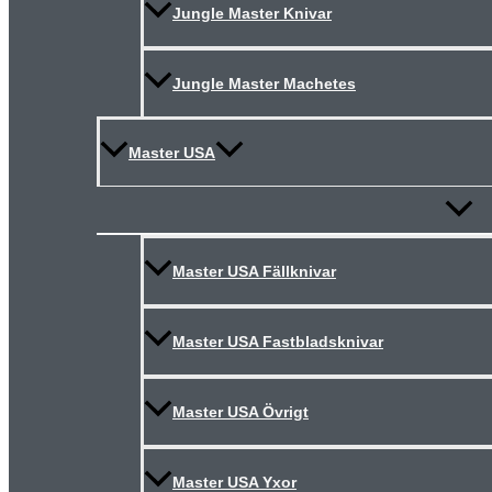
Jungle Master Knivar
Jungle Master Machetes
Master USA
Slå
på/av
meny
Master USA Fällknivar
Master USA Fastbladsknivar
Master USA Övrigt
Master USA Yxor