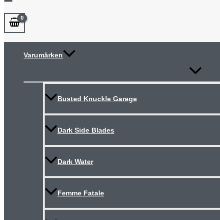
Varumärken
Slå
på/av
meny
Busted Knuckle Garage
Dark Side Blades
Dark Water
Femme Fatale