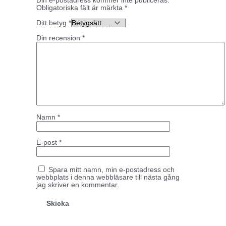
Din e-postadress kommer inte publiceras.
Obligatoriska fält är märkta
*
Ditt betyg
*
Din recension
*
Namn
*
E-post
*
Spara mitt namn, min e-postadress och
webbplats i denna webbläsare till nästa gång
jag skriver en kommentar.