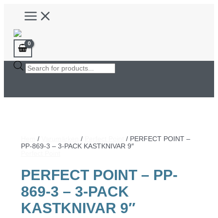
Hoppa
Main
till
Menu
innehåll
Products
search
Hem
/
Varumärken
/
Perfect Point
/ PERFECT POINT –
PP-869-3 – 3-PACK KASTKNIVAR 9″
Perfect Point
PERFECT POINT – PP-
869-3 – 3-PACK
KASTKNIVAR 9″