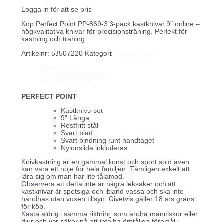
Logga in för att se pris
Köp Perfect Point PP-869-3 3-pack kastknivar 9″ online –
högkvalitativa knivar för precisionsträning. Perfekt för
kastning och träning.
Artikelnr:
53507220
Kategori:
Perfect Point
Beskrivning
Ytterligare information
Recensioner (0)
PERFECT POINT
Kastknivs-set
9" Långa
Rostfritt stål
Svart blad
Svart bindning runt handtaget
Nylonslida inkluderas
Knivkastning är en gammal konst och sport som även
kan vara ett nöje för hela familjen. Tämligen enkelt att
lära sig om man har lite tålamod.
Observera att detta inte är några leksaker och att
kastknivar är spetsiga och ibland vassa och ska inte
handhas utan vuxen tillsyn. Givetvis gäller 18 års gräns
för köp.
Kasta aldrig i samma riktning som andra människor eller
djur och var säker på att inte ha ömtåliga föremål i