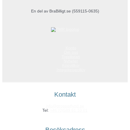
En del av BraBilligt.se (559115-0635)
Konto
Om oss
Topplistan
Nyheter
Köpvillkor
Integritetspolicy
Kontakt
info@grossistfynd.se
Tel:
+46 (0)589 61 10 01
Besöksadress