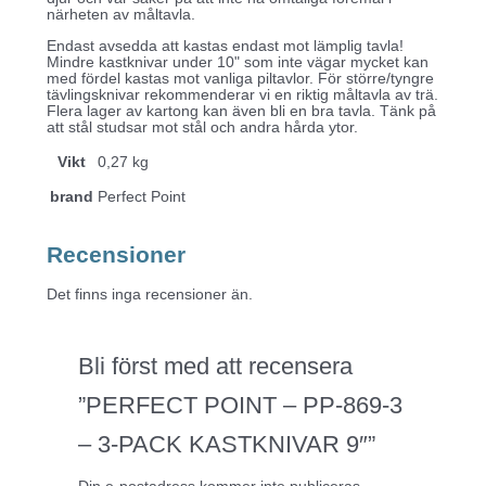
närheten av måltavla.
Endast avsedda att kastas endast mot lämplig tavla!
Mindre kastknivar under 10" som inte vägar mycket kan
med fördel kastas mot vanliga piltavlor. För större/tyngre
tävlingsknivar rekommenderar vi en riktig måltavla av trä.
Flera lager av kartong kan även bli en bra tavla. Tänk på
att stål studsar mot stål och andra hårda ytor.
Vikt
0,27 kg
brand
Perfect Point
Recensioner
Det finns inga recensioner än.
Bli först med att recensera
”PERFECT POINT – PP-869-3
– 3-PACK KASTKNIVAR 9″”