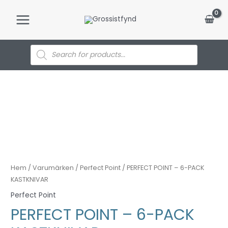
Hoppa
till
Main
innehåll
Menu
Products
search
Hem
/
Varumärken
/
Perfect Point
/ PERFECT POINT – 6-PACK
KASTKNIVAR
Perfect Point
PERFECT POINT – 6-PACK