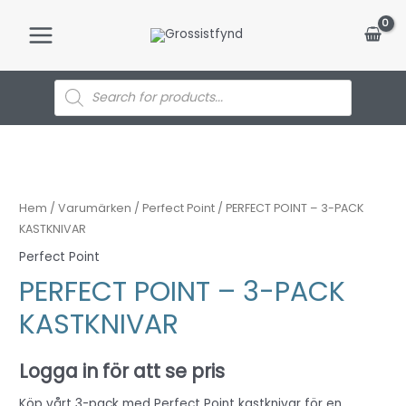
Hoppa
till
Main
innehåll
Menu
Products
search
Hem
/
Varumärken
/
Perfect Point
/ PERFECT POINT – 3-PACK
KASTKNIVAR
Perfect Point
PERFECT POINT – 3-PACK
KASTKNIVAR
Logga in för att se pris
Köp vårt 3-pack med Perfect Point kastknivar för en