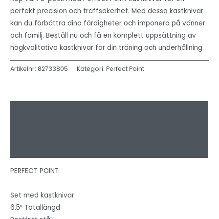
perfekt precision och träffsäkerhet. Med dessa kastknivar
kan du förbättra dina färdigheter och imponera på vänner
och familj. Beställ nu och få en komplett uppsättning av
högkvalitativa kastknivar för din träning och underhållning.
Artikelnr:
82733805
Kategori:
Perfect Point
Beskrivning
Ytterligare information
Recensioner (0)
PERFECT POINT
Set med kastknivar
6.5″ Totallängd