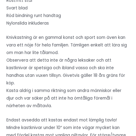
Rostfritt stål
Svart blad
Röd bindning runt handtag
Nylonslida inkluderas
Knivkastning är en gammal konst och sport som även kan
vara ett nöje för hela familjen. Tämligen enkelt att lära sig
om man har lite tålamod.
Observera att detta inte är några leksaker och att
kastknivar är spetsiga och ibland vassa och ska inte
handhas utan vuxen tillsyn. Givetvis gäller 18 års gräns för
köp.
Kasta aldrig i samma riktning som andra människor eller
djur och var säker på att inte ha ömtåliga föremål i
närheten av måltavla.
Endast avsedda att kastas endast mot lämplig tavla!
Mindre kastknivar under 10″ som inte vägar mycket kan
med fördel kastas mot vanliga piltavlor. För större/tyngre