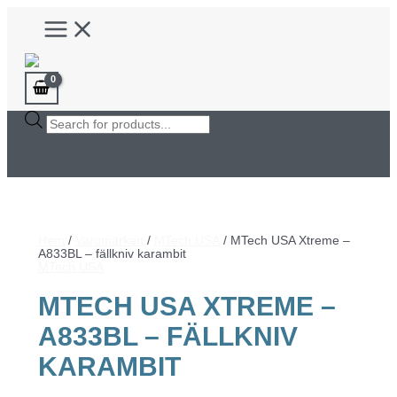
Hoppa
Main
till
Menu
innehåll
Products
search
Hem
/
Varumärken
/
MTech USA
/ MTech USA Xtreme –
A833BL – fällkniv karambit
MTech USA
MTECH USA XTREME –
A833BL – FÄLLKNIV
KARAMBIT