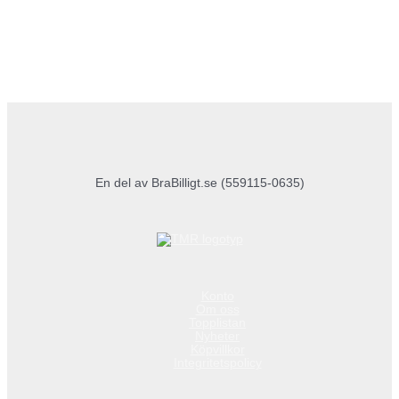
En del av BraBilligt.se (559115-0635)
Konto
Om oss
Topplistan
Nyheter
Köpvillkor
Integritetspolicy