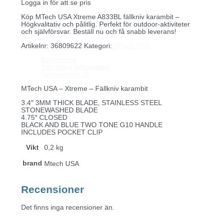
Logga in för att se pris
Köp MTech USA Xtreme A833BL fällkniv karambit –
Högkvalitativ och pålitlig. Perfekt för outdoor-aktiviteter
och självförsvar. Beställ nu och få snabb leverans!
Artikelnr:
36809622
Kategori:
MTech USA
Beskrivning
Ytterligare information
Recensioner (0)
MTech USA – Xtreme – Fällkniv karambit
3.4″ 3MM THICK BLADE, STAINLESS STEEL
STONEWASHED BLADE
4.75″ CLOSED
BLACK AND BLUE TWO TONE G10 HANDLE
INCLUDES POCKET CLIP
Vikt
0,2 kg
brand
Mtech USA
Recensioner
Det finns inga recensioner än.