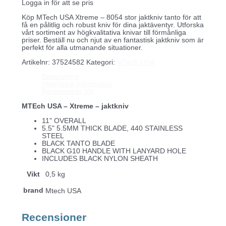
Logga in för att se pris
Köp MTech USA Xtreme – 8054 stor jaktkniv tanto för att
få en pålitlig och robust kniv för dina jaktäventyr. Utforska
vårt sortiment av högkvalitativa knivar till förmånliga
priser. Beställ nu och njut av en fantastisk jaktkniv som är
perfekt för alla utmanande situationer.
Artikelnr:
37524582
Kategori:
MTech USA
Beskrivning
Ytterligare information
Recensioner (0)
MTEch USA – Xtreme – jaktkniv
11" OVERALL
5.5" 5.5MM THICK BLADE, 440 STAINLESS
STEEL
BLACK TANTO BLADE
BLACK G10 HANDLE WITH LANYARD HOLE
INCLUDES BLACK NYLON SHEATH
Vikt
0,5 kg
brand
Mtech USA
Recensioner