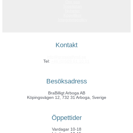
Om oss
Topplistan
Nyheter
Köpvillkor
Integritetspolicy
Kontakt
info@grossistfynd.se
Tel:
+46 (0)589 61 10 01
Besöksadress
BraBilligt Arboga AB
Köpingsvägen 12, 732 31 Arboga, Sverige
Öppettider
Vardagar 10-18