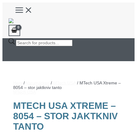
Hoppa
Main
till
Menu
innehåll
Products
search
Hem
/
Varumärken
/
MTech USA
/ MTech USA Xtreme –
8054 – stor jaktkniv tanto
MTech USA
MTECH USA XTREME –
8054 – STOR JAKTKNIV
TANTO