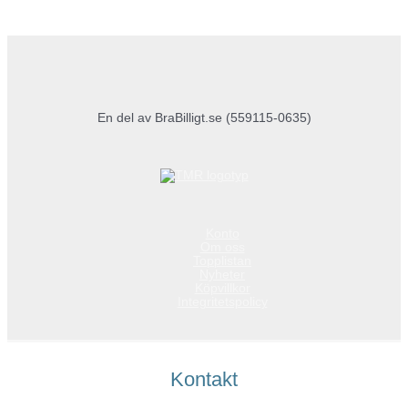
En del av BraBilligt.se (559115-0635)
Konto
Om oss
Topplistan
Nyheter
Köpvillkor
Integritetspolicy
Kontakt