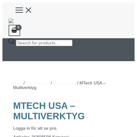
Hoppa
Main
till
Menu
innehåll
Products
search
Hem
/
Varumärken
/
MTech USA
/ MTech USA –
Multiverktyg
MTech USA
MTECH USA –
MULTIVERKTYG
Logga in för att se pris