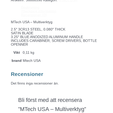
Artikelnr:
36808598
Kategori:
MTech USA
Beskrivning
Ytterligare information
Recensioner (0)
MTech USA – Multiverktyg
2.5″ 3CR13 STEEL, 0.080″ THICK
SATIN BLADE
3.25″ BLUE ANODIZED ALUMINUM HANDLE
INCLUDES CARABINER, SCREW DRIVERS, BOTTLE
OPENNER
Vikt
0,11 kg
brand
Mtech USA
Recensioner
Det finns inga recensioner än.
Bli först med att recensera
”MTech USA – Multiverktyg”