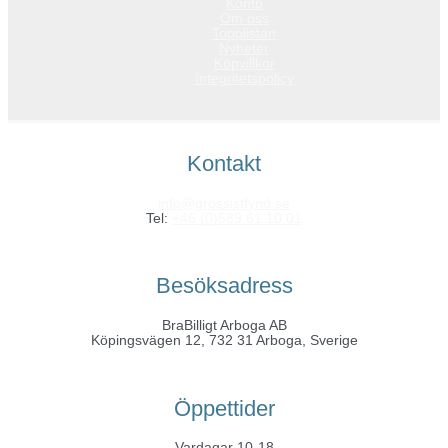
Konto
Om oss
Topplistan
Nyheter
Köpvillkor
Integritetspolicy
Kontakt
info@grossistfynd.se
Tel:
+46 (0)589 61 10 01
Besöksadress
BraBilligt Arboga AB
Köpingsvägen 12, 732 31 Arboga, Sverige
Öppettider
Vardagar 10-18