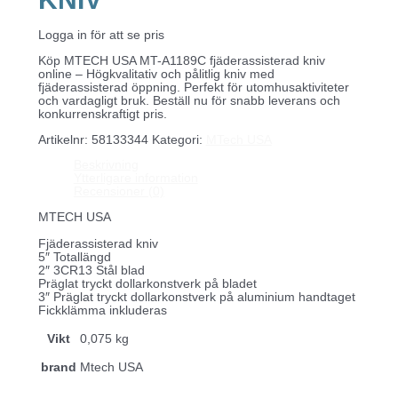
Logga in för att se pris
Köp MTECH USA MT-A1189C fjäderassisterad kniv
online – Högkvalitativ och pålitlig kniv med
fjäderassisterad öppning. Perfekt för utomhusaktiviteter
och vardagligt bruk. Beställ nu för snabb leverans och
konkurrenskraftigt pris.
Artikelnr:
58133344
Kategori:
MTech USA
Beskrivning
Ytterligare information
Recensioner (0)
MTECH USA
Fjäderassisterad kniv
5″ Totallängd
2″ 3CR13 Stål blad
Präglat tryckt dollarkonstverk på bladet
3″ Präglat tryckt dollarkonstverk på aluminium handtaget
Fickklämma inkluderas
Vikt
0,075 kg
brand
Mtech USA