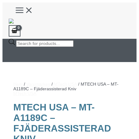
Hoppa
Main
till
Menu
innehåll
Products
search
Hem
/
Varumärken
/
MTech USA
/ MTECH USA – MT-
A1189C – Fjäderassisterad Kniv
MTech USA
MTECH USA – MT-
A1189C –
FJÄDERASSISTERAD
KNIV