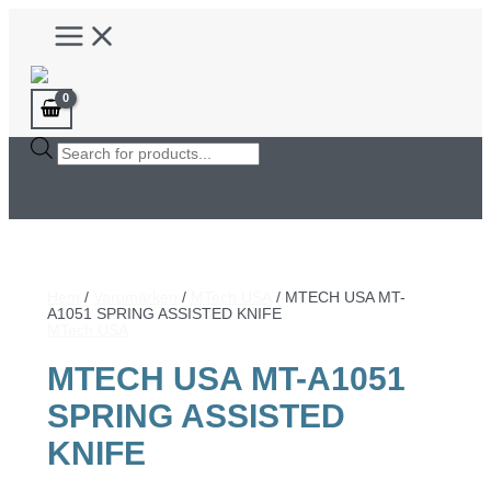
Hoppa
Main
till
Menu
innehåll
Products
search
Hem
/
Varumärken
/
MTech USA
/ MTECH USA MT-
A1051 SPRING ASSISTED KNIFE
MTech USA
MTECH USA MT-A1051
SPRING ASSISTED
KNIFE