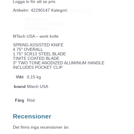
Logga in för att se pris
Artikelnr:
42290147
Kategori:
MTech USA
Beskrivning
Ytterligare information
Recensioner (0)
MTech USA – work knife
SPRING ASSISTED KNIFE
4.75″ OVERALL
1.75″ 3CR13 STEEL BLADE
TINITE COATED BLADE
3″ TWO TONE ANODIZED ALUMINUM HANDLE
INCLUDES POCKET CLIP
Vikt
0,15 kg
brand
Mtech USA
Färg
Röd
Recensioner
Det finns inga recensioner än.