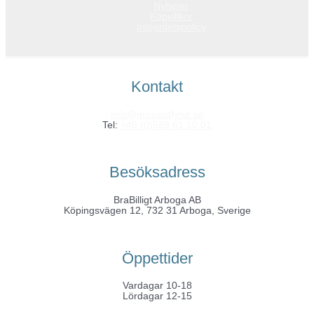
Nyheter
Köpvillkor
Integritetspolicy
Kontakt
info@grossistfynd.se
Tel:
+46 (0)589 61 10 01
Besöksadress
BraBilligt Arboga AB
Köpingsvägen 12, 732 31 Arboga, Sverige
Öppettider
Vardagar 10-18
Lördagar 12-15