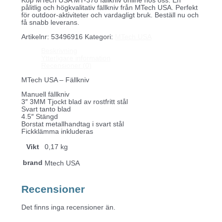
Köp MTech USA MT-378 fällkniv online hos oss. En
pålitlig och högkvalitativ fällkniv från MTech USA. Perfekt
för outdoor-aktiviteter och vardagligt bruk. Beställ nu och
få snabb leverans.
Artikelnr:
53496916
Kategori:
MTech USA
Beskrivning
Ytterligare information
Recensioner (0)
MTech USA – Fällkniv
Manuell fällkniv
3″ 3MM Tjockt blad av rostfritt stål
Svart tanto blad
4.5″ Stängd
Borstat metallhandtag i svart stål
Fickklämma inkluderas
Vikt
0,17 kg
brand
Mtech USA
Recensioner
Det finns inga recensioner än.