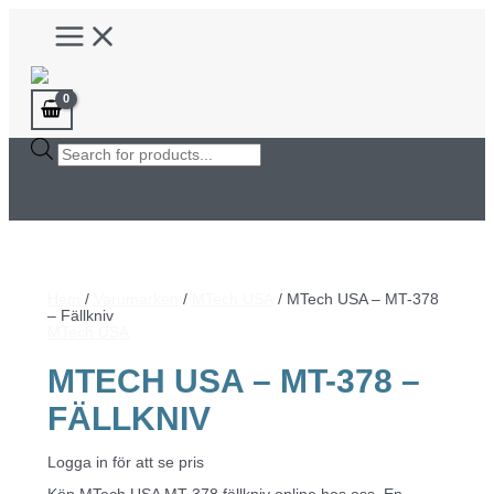
Hoppa
Main
till
Menu
innehåll
Products
search
Hem
/
Varumärken
/
MTech USA
/ MTech USA – MT-378
– Fällkniv
MTech USA
MTECH USA – MT-378 –
FÄLLKNIV
Logga in för att se pris