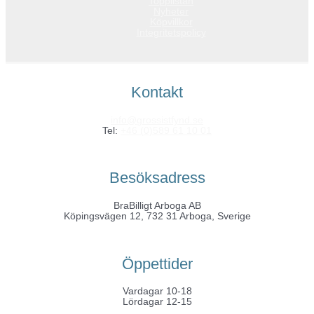
Topplistan
Nyheter
Köpvillkor
Integritetspolicy
Kontakt
info@grossistfynd.se
Tel:
+46 (0)589 61 10 01
Besöksadress
BraBilligt Arboga AB
Köpingsvägen 12, 732 31 Arboga, Sverige
Öppettider
Vardagar 10-18
Lördagar 12-15