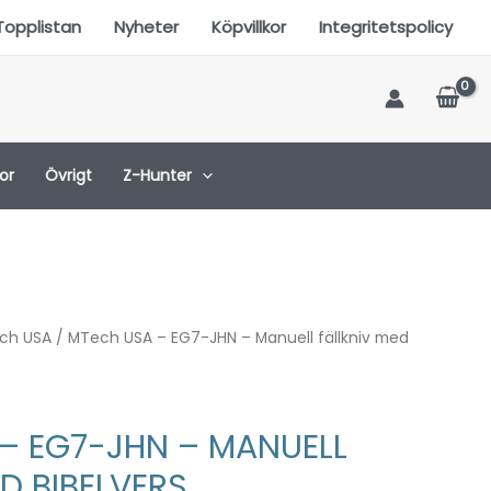
Topplistan
Nyheter
Köpvillkor
Integritetspolicy
or
Övrigt
Z-Hunter
ch USA
/ MTech USA – EG7-JHN – Manuell fällkniv med
– EG7-JHN – MANUELL
D BIBELVERS