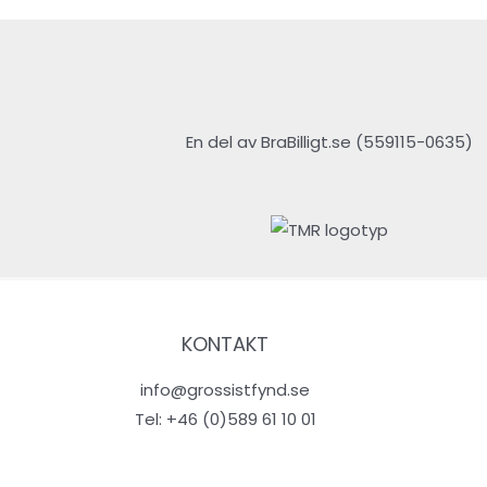
En del av BraBilligt.se (559115-0635)
KONTAKT
info@grossistfynd.se
Tel:
+46 (0)589 61 10 01