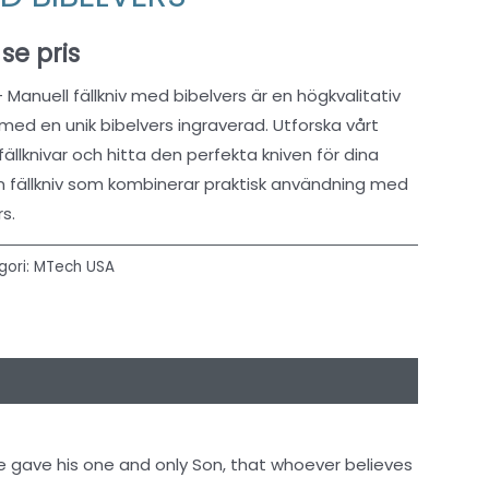
 se pris
anuell fällkniv med bibelvers är en högkvalitativ
 med en unik bibelvers ingraverad. Utforska vårt
ällknivar och hitta den perfekta kniven för dina
n fällkniv som kombinerar praktisk användning med
s.
gori:
MTech USA
e gave his one and only Son, that whoever believes