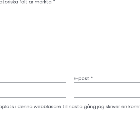
atoriska fält är märkta
*
E-post
*
lats i denna webbläsare till nästa gång jag skriver en kom