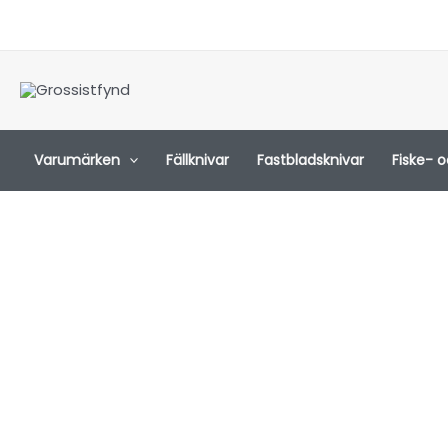
Hoppa
till
innehåll
Varumärken
Fällknivar
Fastbladsknivar
Fiske- 