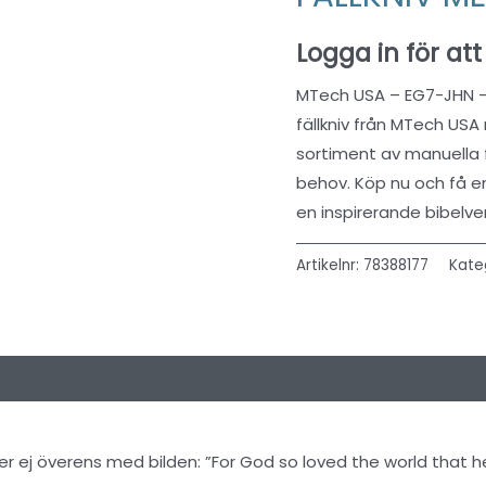
Logga in för att
MTech USA – EG7-JHN – M
fällkniv från MTech USA
sortiment av manuella f
behov. Köp nu och få e
en inspirerande bibelver
Artikelnr:
78388177
Kate
 (0)
r ej överens med bilden: ”For God so loved the world that h