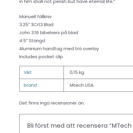
in him shall not perish but have eternal life.”
Manuell fällkniv
3.25″ 3Cr13 Blad
John 3:16 bibelvers på blad
4.5″ Stängd
Aluminium handtag med trä overlay
Includes pocket clip
Vikt
0,15 kg
brand
Mtech USA
Det finns inga recensioner än.
Bli först med att recensera ”MTech