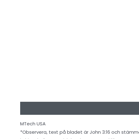
Beskrivning
Ytterligare information
Recensioner
MTech USA
*Observera, text på bladet är John 3:16 och stämme