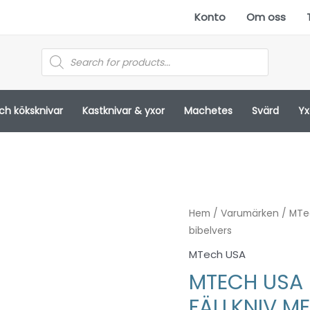
Konto
Om oss
Products
search
och köksknivar
Kastknivar & yxor
Machetes
Svärd
Yx
Hem
/
Varumärken
/
MTe
bibelvers
MTech USA
MTECH USA 
FÄLLKNIV ME