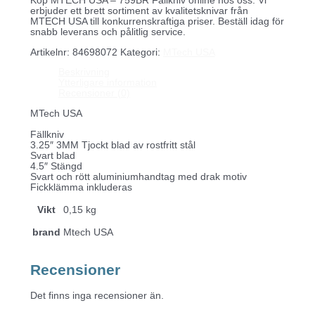
Köp MTECH USA – 759BR Fällkniv online hos oss. Vi
erbjuder ett brett sortiment av kvalitetsknivar från
MTECH USA till konkurrenskraftiga priser. Beställ idag för
snabb leverans och pålitlig service.
Artikelnr:
84698072
Kategori:
MTech USA
Beskrivning
Ytterligare information
Recensioner (0)
MTech USA
Fällkniv
3.25″ 3MM Tjockt blad av rostfritt stål
Svart blad
4.5″ Stängd
Svart och rött aluminiumhandtag med drak motiv
Fickklämma inkluderas
Vikt
0,15 kg
brand
Mtech USA
Recensioner
Det finns inga recensioner än.