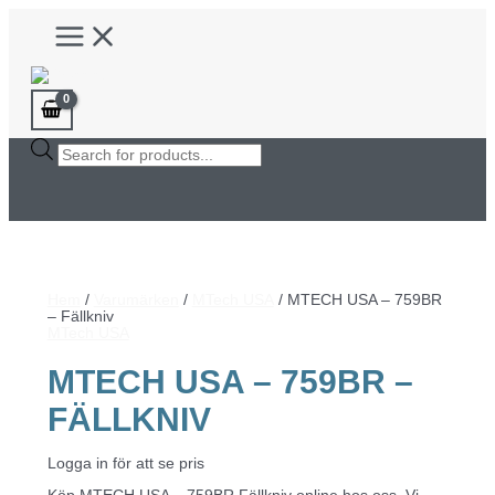
Hoppa
Main
till
Menu
innehåll
Products
search
Hem
/
Varumärken
/
MTech USA
/ MTECH USA – 759BR
– Fällkniv
MTech USA
MTECH USA – 759BR –
FÄLLKNIV
Logga in för att se pris