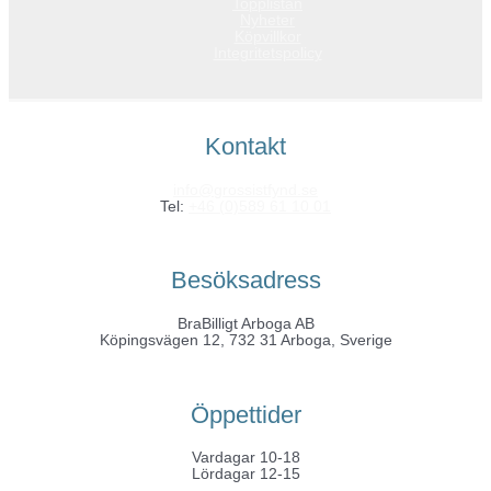
Topplistan
Nyheter
Köpvillkor
Integritetspolicy
Kontakt
info@grossistfynd.se
Tel:
+46 (0)589 61 10 01
Besöksadress
BraBilligt Arboga AB
Köpingsvägen 12, 732 31 Arboga, Sverige
Öppettider
Vardagar 10-18
Lördagar 12-15