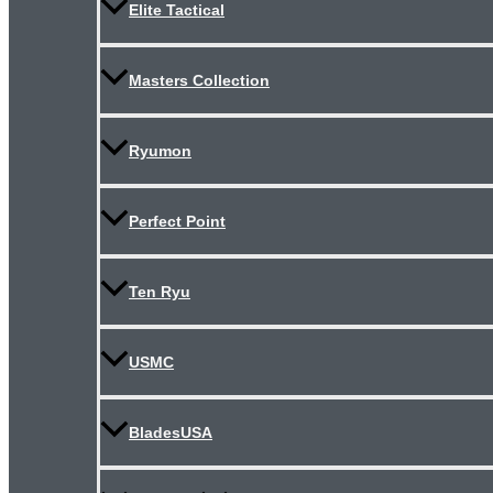
Elite Tactical
Masters Collection
Ryumon
Perfect Point
Ten Ryu
USMC
BladesUSA