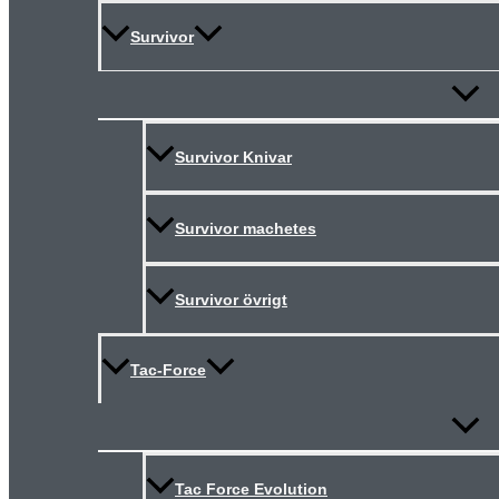
Survivor
Slå
på/av
meny
Survivor Knivar
Survivor machetes
Survivor övrigt
Tac-Force
Slå
på/av
meny
Tac Force Evolution