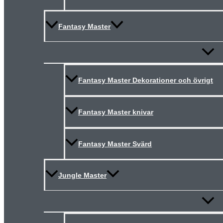
Fantasy Master
Slå
på/av
meny
Fantasy Master Dekorationer och övrigt
Fantasy Master knivar
Fantasy Master Svärd
Jungle Master
Slå
på/av
meny