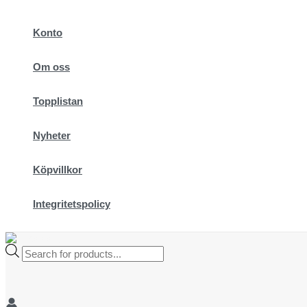
Hoppa
till
Konto
innehåll
Om oss
Topplistan
Nyheter
Köpvillkor
Integritetspolicy
Products
search