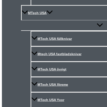
MTech USA
Slå
på/av
meny
MTech USA fällknivar
Mtech USA fastbladsknivar
MTech USA övrigt
MTech USA Xtreme
MTech USA Yxor