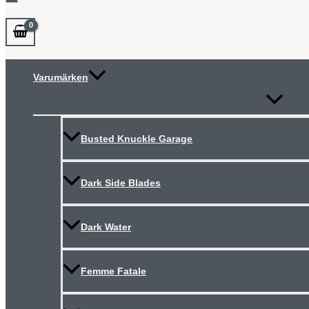
Varumärken
Slå
på/av
meny
Busted Knuckle Garage
Dark Side Blades
Dark Water
Femme Fatale