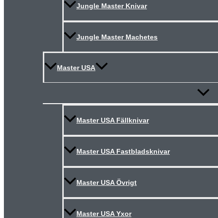
Jungle Master Knivar
Jungle Master Machetes
Master USA
Slå
på/av
meny
Master USA Fällknivar
Master USA Fastbladsknivar
Master USA Övrigt
Master USA Yxor