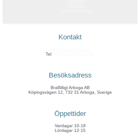
Nyheter
Köpvillkor
Integritetspolicy
Kontakt
info@grossistfynd.se
Tel:
+46 (0)589 61 10 01
Besöksadress
BraBilligt Arboga AB
Köpingsvägen 12, 732 31 Arboga, Sverige
Öppettider
Vardagar 10-18
Lördagar 12-15