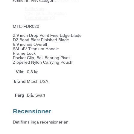
Artikelnr:
N/A
Kategori:
MTech USA
Limited
Edition
Beskrivning
-
Ytterligare information
FDR020
Recensioner (0)
mängd
MTE-FDR020
2.9 inch Drop Point Fine Edge Blade
D2 Bead Blast Finished Blade
6.9 inches Overall
6AL-4V Titanium Handle
Frame Lock
Pocket Clip, Ball Bearing Pivot
Zippered Nylon Carrying Pouch
Vikt
0,3 kg
brand
Mtech USA
Färg
Blå, Svart
Recensioner
Det finns inga recensioner än.