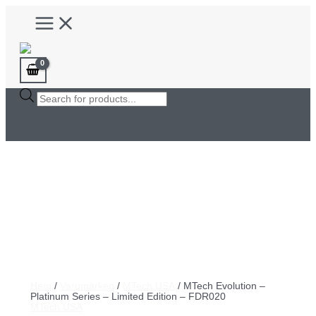
Hoppa
Main
till
Menu
innehåll
Products
search
Hem
/
Varumärken
/
MTech USA
/ MTech Evolution –
Platinum Series – Limited Edition – FDR020
MTech USA