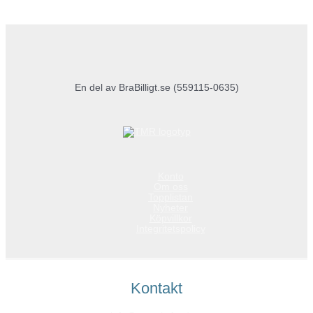
En del av BraBilligt.se (559115-0635)
Konto
Om oss
Topplistan
Nyheter
Köpvillkor
Integritetspolicy
Kontakt