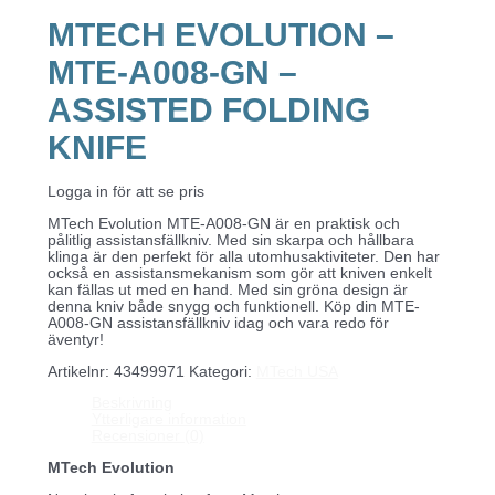
MTECH EVOLUTION –
MTE-A008-GN –
ASSISTED FOLDING
KNIFE
Logga in för att se pris
MTech Evolution MTE-A008-GN är en praktisk och
pålitlig assistansfällkniv. Med sin skarpa och hållbara
klinga är den perfekt för alla utomhusaktiviteter. Den har
också en assistansmekanism som gör att kniven enkelt
kan fällas ut med en hand. Med sin gröna design är
denna kniv både snygg och funktionell. Köp din MTE-
A008-GN assistansfällkniv idag och vara redo för
äventyr!
Artikelnr:
43499971
Kategori:
MTech USA
Beskrivning
Ytterligare information
Recensioner (0)
MTech Evolution